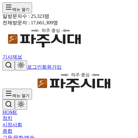
메뉴 열기
일방문자수 :
25,323
명
전체방문자 :
17,661,309
명
기사제보
로그인
회원가입
메뉴 열기
HOME
정치
시정
사회
종합
교육/문화/예술