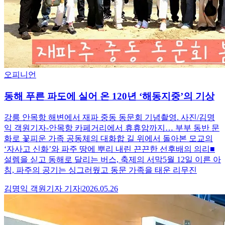
오피니언
동해 푸른 파도에 실어 온 120년 ‘해동지중’의 기상
강릉 안목항 해변에서 재파 중동 동문회 기념촬영. 사진/김명
익 객원기자-안목항 카페거리에서 휴휴암까지… 부부 동반 문
화로 꽃피운 가족 공동체의 대화합 길 위에서 돌아본 모교의
‘자사고 신화’와 파주 땅에 뿌리 내린 끈끈한 선후배의 의리■
설렘을 싣고 동해로 달리는 버스, 축제의 서막5월 12일 이른 아
침, 파주의 공기는 싱그러웠고 동문 가족을 태운 리무진
김명익 객원기자
기자
|
2026.05.26