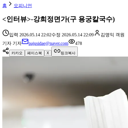
홈
오피니언
<인터뷰>-강희정면가(구 용궁칼국수)
입력
2026.05.14 22:02
수정
2026.05.14 22:09
김명익 객원
기자
기자
pajusidae@naver.com
478
카카오
페이스북
X
링크복사