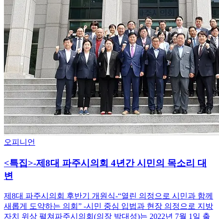
오피니언
<특집>-제8대 파주시의회 4년간 시민의 목소리 대
변
제8대 파주시의회 후반기 개원식-“열린 의정으로 시민과 함께
새롭게 도약하는 의회” -시민 중심 입법과 현장 의정으로 지방
자치 위상 펼쳐파주시의회(의장 박대성)는 2022년 7월 1일 출