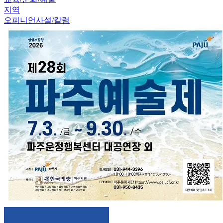
지역
오피니언
사설/칼럼