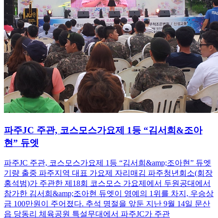
파주JC 주관, 코스모스가요제 1등 “김서희&조아
현” 듀엣
파주JC 주관, 코스모스가요제 1등 “김서희&amp;조아현” 듀엣
기량 출중 파주지역 대표 가요제 자리매김 파주청년회소(회장
홍석범)가 주관한 제18회 코스모스 가요제에서 두원공대에서
참가한 김서희&amp;조아현 듀엣이 영예의 1위를 차지, 우승상
금 100만원이 주어졌다. 추석 명절을 앞둔 지난 9월 14일 문산
읍 당동리 체육공원 특설무대에서 파주JC가 주관