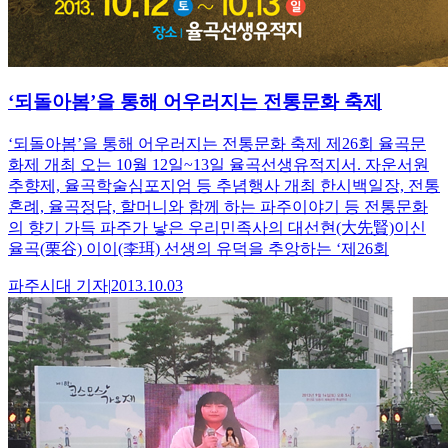
‘되돌아봄’을 통해 어우러지는 전통문화 축제
‘되돌아봄’을 통해 어우러지는 전통문화 축제 제26회 율곡문
화제 개최 오는 10월 12일~13일 율곡선생유적지서. 자운서원
추향제, 율곡학술심포지엄 등 추념행사 개최 한시백일장, 전통
혼례, 율곡정담, 할머니와 함께 하는 파주이야기 등 전통문화
의 향기 가득 파주가 낳은 우리민족사의 대선현(大先賢)이신
율곡(栗谷) 이이(李珥) 선생의 유덕을 추앙하는 ‘제26회
파주시대
기자
|
2013.10.03