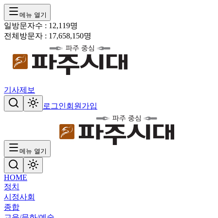
메뉴 열기
일방문자수 :
12,119
명
전체방문자 :
17,658,150
명
기사제보
로그인
회원가입
메뉴 열기
HOME
정치
시정
사회
종합
교육/문화/예술