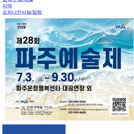
지역
오피니언
사설/칼럼