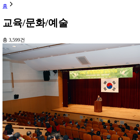
홈
교육/문화/예술
총
3,599
건