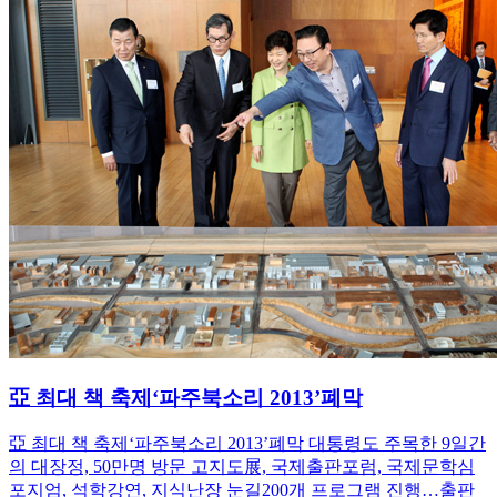
亞 최대 책 축제‘파주북소리 2013’폐막
亞 최대 책 축제‘파주북소리 2013’폐막 대통령도 주목한 9일간
의 대장정, 50만명 방문 고지도展, 국제출판포럼, 국제문학심
포지엄, 석학강연, 지식난장 눈길200개 프로그램 진행…출판