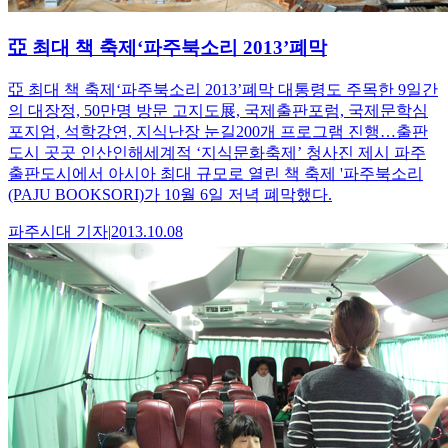
亞 최대 책 축제‘파주북소리 2013’폐막
亞 최대 책 축제‘파주북소리 2013’폐막 대통령도 주목한 9일간
의 대장정, 50만명 방문 고지도展, 국제출판포럼, 국제문학심
포지엄, 석학강연, 지식난장 눈길200개 프로그램 진행…출판
도시 곳곳 인산인해세계적 ‘지식문화축제’ 청사진 제시 파주
출판도시에서 아시아 최대 규모로 열린 책 축제 '파주북소리
(PAJU BOOKSORI)가 10월 6일 저녁 폐막했다.
파주시대
기자
|
2013.10.08