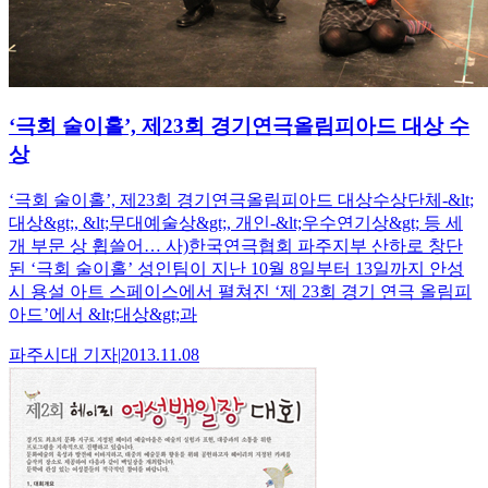
‘극회 술이홀’, 제23회 경기연극올림피아드 대상 수
상
‘극회 술이홀’, 제23회 경기연극올림피아드 대상수상단체-&lt;
대상&gt;, &lt;무대예술상&gt;, 개인-&lt;우수연기상&gt; 등 세
개 부문 상 휩쓸어… 사)한국연극협회 파주지부 산하로 창단
된 ‘극회 술이홀’ 성인팀이 지난 10월 8일부터 13일까지 안성
시 용설 아트 스페이스에서 펼쳐진 ‘제 23회 경기 연극 올림피
아드’에서 &lt;대상&gt;과
파주시대
기자
|
2013.11.08