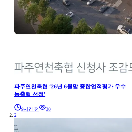
파주연천축협 ‘26년 6월말 종합업적평가 우수
농축협 선정’
9시간 전
30
2