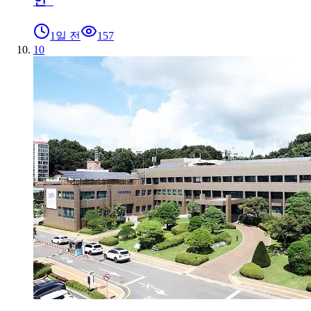
인”
1일 전
157
10