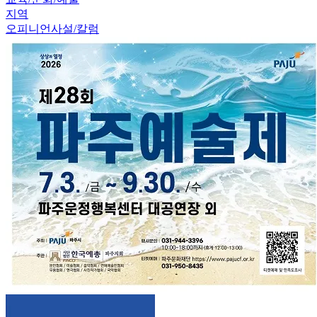
지역
오피니언
사설/칼럼