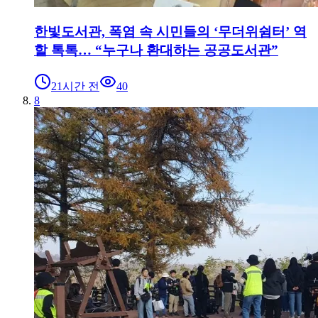
한빛도서관, 폭염 속 시민들의 ‘무더위쉼터’ 역
할 톡톡… “누구나 환대하는 공공도서관”
21시간 전
40
8