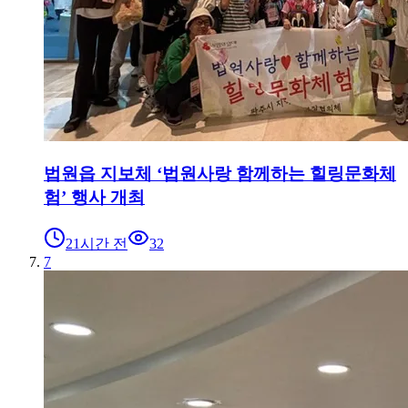
법원읍 지보체 ‘법원사랑 함께하는 힐링문화체
험’ 행사 개최
21시간 전
32
7