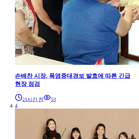
손배찬 시장, 폭염중대경보 발효에 따른 긴급
현장 점검
21시간 전
53
4