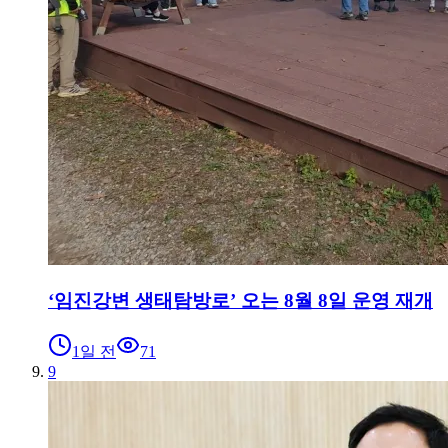
‘임진강변 생태탐방로’ 오는 8월 8일 운영 재개
1일 전
71
9