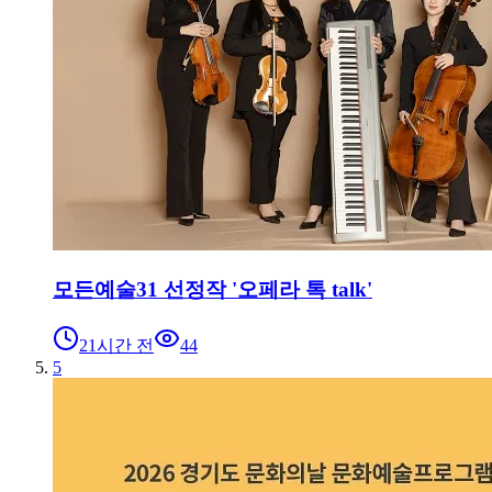
모든예술31 선정작 '오페라 톡 talk'
21시간 전
44
5