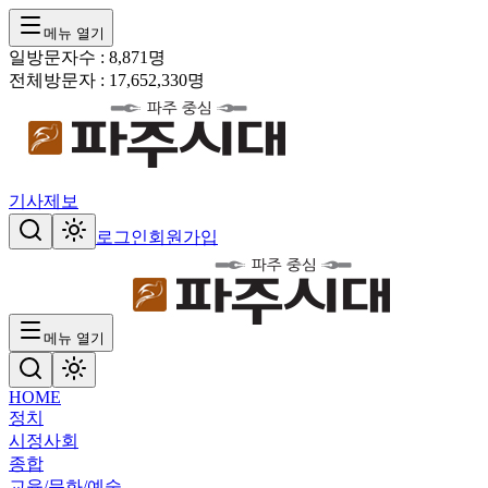
메뉴 열기
일방문자수 :
8,871
명
전체방문자 :
17,652,330
명
기사제보
로그인
회원가입
메뉴 열기
HOME
정치
시정
사회
종합
교육/문화/예술