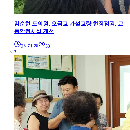
김순현 도의원, 오금교 가설교량 현장점검, 교
통안전시설 개선
9시간 전
33
3