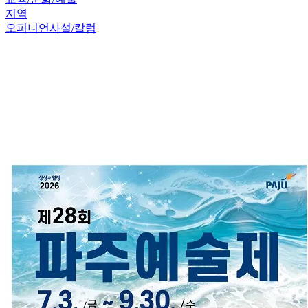
지역
오피니언
사설/칼럼