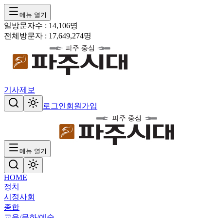
메뉴 열기
일방문자수 :
14,106
명
전체방문자 :
17,649,274
명
기사제보
로그인
회원가입
메뉴 열기
HOME
정치
시정
사회
종합
교육/문화/예술