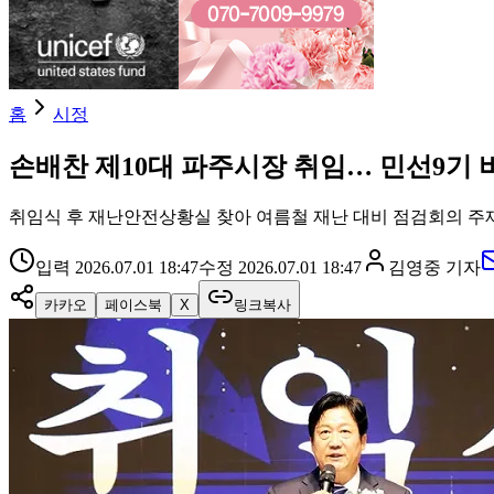
홈
시정
손배찬 제10대 파주시장 취임… 민선9기 
취임식 후 재난안전상황실 찾아 여름철 재난 대비 점검회의 주
입력
2026.07.01 18:47
수정
2026.07.01 18:47
김영중
기자
카카오
페이스북
X
링크복사