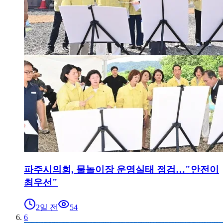
파주시의회, 물놀이장 운영실태 점검…"안전이
최우선"
2일 전
54
6