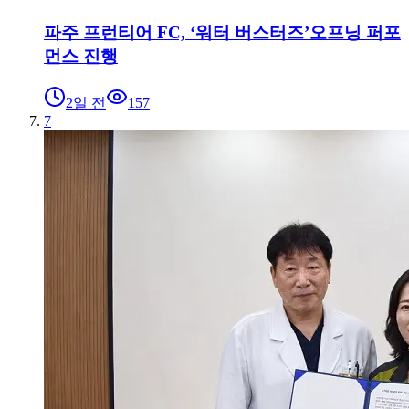
파주 프런티어 FC, ‘워터 버스터즈’오프닝 퍼포
먼스 진행
2일 전
157
7