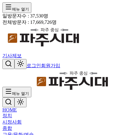
메뉴 열기
일방문자수 :
37,530
명
전체방문자 :
17,669,726
명
기사제보
로그인
회원가입
메뉴 열기
HOME
정치
시정
사회
종합
교육/문화/예술