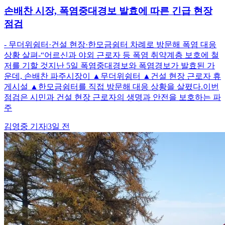
손배찬 시장, 폭염중대경보 발효에 따른 긴급 현장
점검
- 무더위쉼터·건설 현장·한모금쉼터 차례로 방문해 폭염 대응
상황 살펴-“어르신과 야외 근로자 등 폭염 취약계층 보호에 철
저를 기할 것지난 5일 폭염중대경보와 폭염경보가 발효된 가
운데, 손배찬 파주시장이 ▲무더위쉼터 ▲건설 현장 근로자 휴
게시설 ▲한모금쉼터를 직접 방문해 대응 상황을 살폈다.이번
점검은 시민과 건설 현장 근로자의 생명과 안전을 보호하는 파
주
김영중
기자
|
3일 전