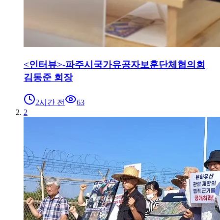
<인터뷰>-파주시국가유공자보훈단체협의회
김동준 회장
2시간 전
63
2