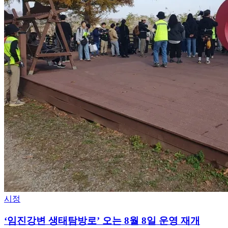
시정
‘임진강변 생태탐방로’ 오는 8월 8일 운영 재개