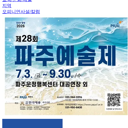
지역
오피니언
사설/칼럼