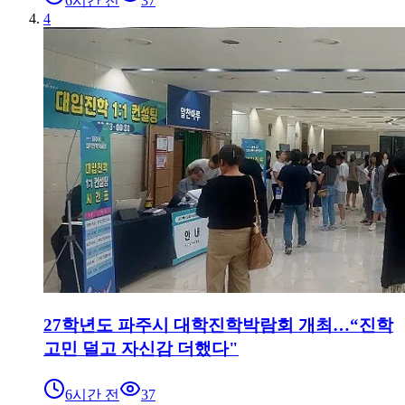
6시간 전
37
4
27학년도 파주시 대학진학박람회 개최…“진학
고민 덜고 자신감 더했다"
6시간 전
37