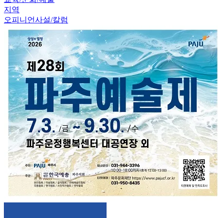
지역
오피니언
사설/칼럼