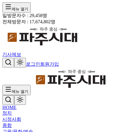
메뉴 열기
일방문자수 :
29,458
명
전체방문자 :
17,674,802
명
기사제보
로그인
회원가입
메뉴 열기
HOME
정치
시정
사회
종합
교육/문화/예술