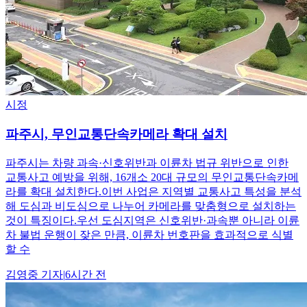
시정
파주시, 무인교통단속카메라 확대 설치
파주시는 차량 과속·신호위반과 이륜차 법규 위반으로 인한
교통사고 예방을 위해, 16개소 20대 규모의 무인교통단속카메
라를 확대 설치한다.이번 사업은 지역별 교통사고 특성을 분석
해 도심과 비도심으로 나누어 카메라를 맞춤형으로 설치하는
것이 특징이다.우선 도심지역은 신호위반·과속뿐 아니라 이륜
차 불법 운행이 잦은 만큼, 이륜차 번호판을 효과적으로 식별
할 수
김영중
기자
|
6시간 전