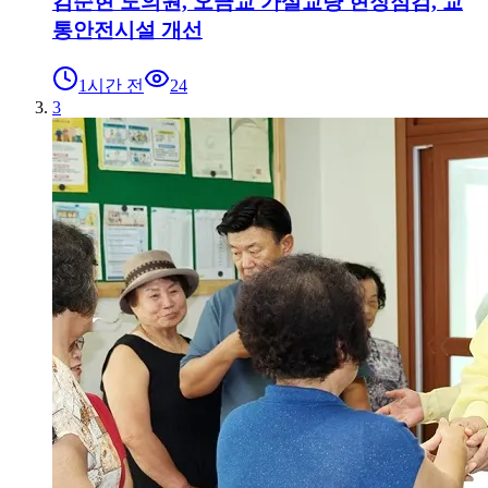
김순현 도의원, 오금교 가설교량 현장점검, 교
통안전시설 개선
1시간 전
24
3