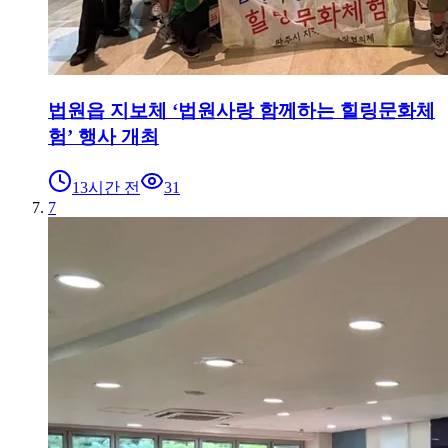
법원읍 지보체 ‘법원사랑 함께하는 힐링문화체
험’ 행사 개최
13시간 전
31
7