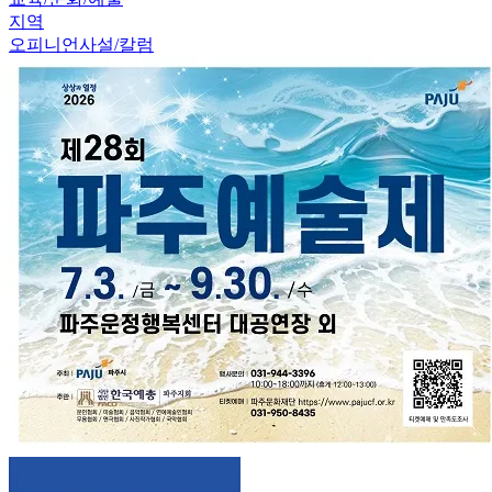
지역
오피니언
사설/칼럼