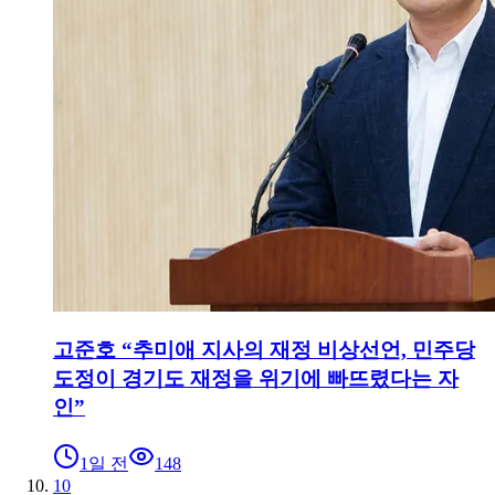
고준호 “추미애 지사의 재정 비상선언, 민주당
도정이 경기도 재정을 위기에 빠뜨렸다는 자
인”
1일 전
148
10