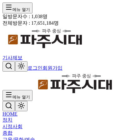
메뉴 열기
일방문자수 :
1,038
명
전체방문자 :
17,651,184
명
기사제보
로그인
회원가입
메뉴 열기
HOME
정치
시정
사회
종합
교육/문화/예술