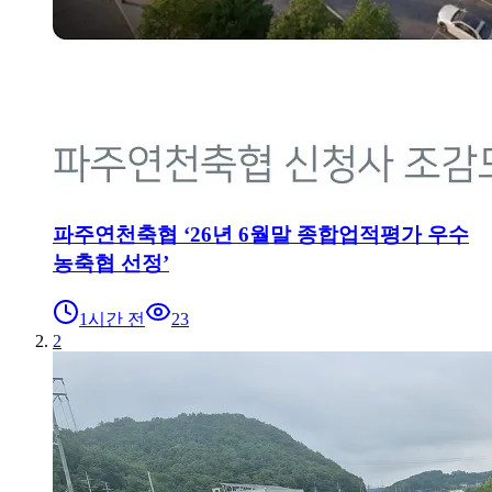
파주연천축협 ‘26년 6월말 종합업적평가 우수
농축협 선정’
1시간 전
23
2