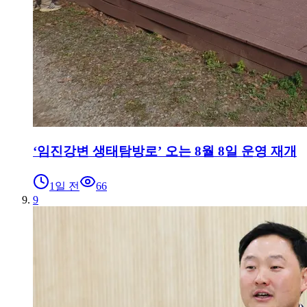
‘임진강변 생태탐방로’ 오는 8월 8일 운영 재개
1일 전
66
9