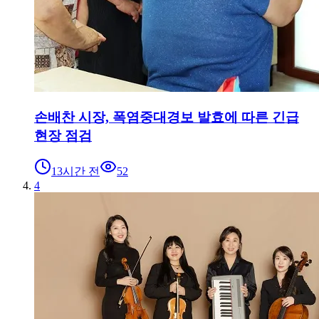
손배찬 시장, 폭염중대경보 발효에 따른 긴급
현장 점검
13시간 전
52
4