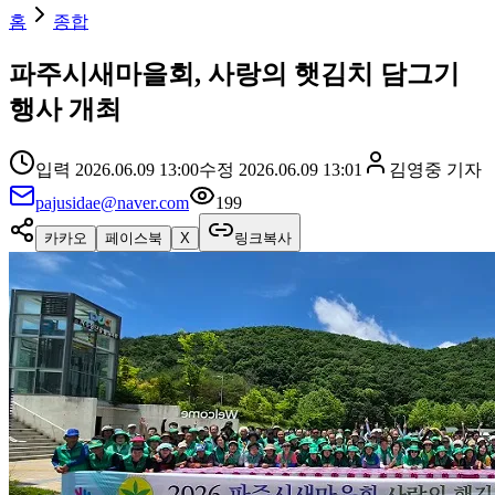
홈
종합
파주시새마을회, 사랑의 햇김치 담그기
행사 개최
입력
2026.06.09 13:00
수정
2026.06.09 13:01
김영중
기자
pajusidae@naver.com
199
카카오
페이스북
X
링크복사