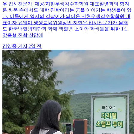
우 입시전문가. 제공/지현우생각수학학원 대표질병과의 힘겨
운 싸움 속에서도 대학 진학이라는 꿈을 이어가는 학생들이 있
다. 이들에게 입시의 길잡이가 되어온 지현우생각수학학원 대
표이자 유웨이 평생교육위원장인 지현우 입시전문가가 올해
도 한국백혈병재단과 함께 백혈병·소아암 학생들을 위한 1:1
맞춤형 진학 상담에
김영중
기자
|
2일 전