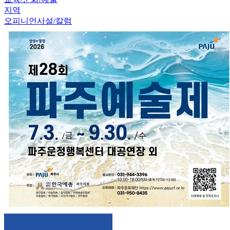
지역
오피니언
사설/칼럼