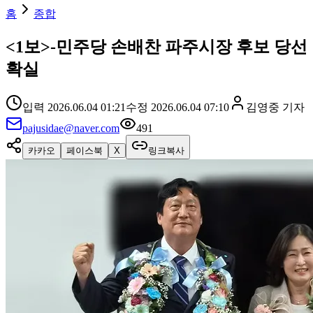
홈
종합
<1보>-민주당 손배찬 파주시장 후보 당선
확실
입력
2026.06.04 01:21
수정
2026.06.04 07:10
김영중
기자
pajusidae@naver.com
491
카카오
페이스북
X
링크복사