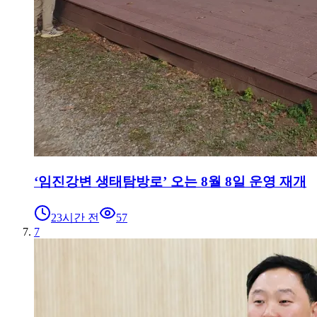
‘임진강변 생태탐방로’ 오는 8월 8일 운영 재개
23시간 전
57
7