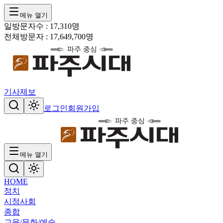
메뉴 열기
일방문자수 :
17,310
명
전체방문자 :
17,649,700
명
기사제보
로그인
회원가입
메뉴 열기
HOME
정치
시정
사회
종합
교육/문화/예술