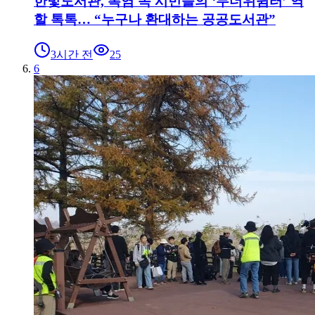
한빛도서관, 폭염 속 시민들의 ‘무더위쉼터’ 역
할 톡톡… “누구나 환대하는 공공도서관”
3시간 전
25
6