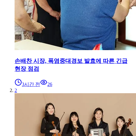
손배찬 시장, 폭염중대경보 발효에 따른 긴급
현장 점검
3시간 전
26
2