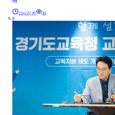
다
23시간 전
45
9