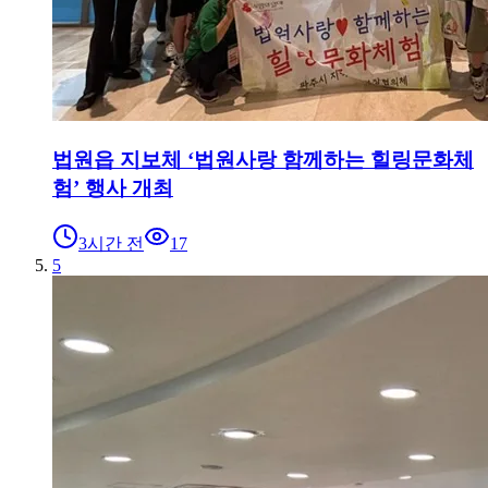
법원읍 지보체 ‘법원사랑 함께하는 힐링문화체
험’ 행사 개최
3시간 전
17
5