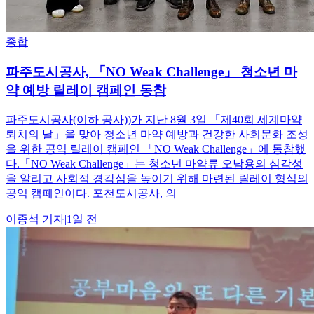
종합
파주도시공사, 「NO Weak Challenge」 청소년 마
약 예방 릴레이 캠페인 동참
파주도시공사(이하 공사))가 지난 8월 3일 「제40회 세계마약
퇴치의 날」을 맞아 청소년 마약 예방과 건강한 사회문화 조성
을 위한 공익 릴레이 캠페인 「NO Weak Challenge」에 동참했
다.「NO Weak Challenge」는 청소년 마약류 오남용의 심각성
을 알리고 사회적 경각심을 높이기 위해 마련된 릴레이 형식의
공익 캠페인이다. 포천도시공사, 의
이종석
기자
|
1일 전