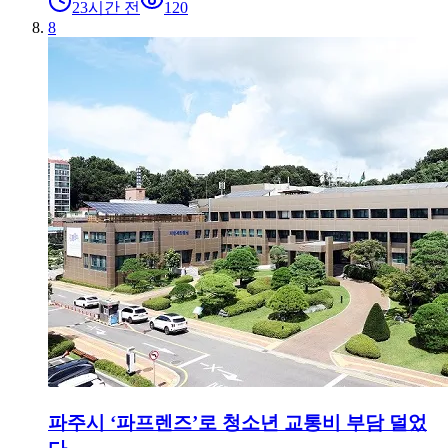
23시간 전
120
8
파주시 ‘파프렌즈’로 청소년 교통비 부담 덜었