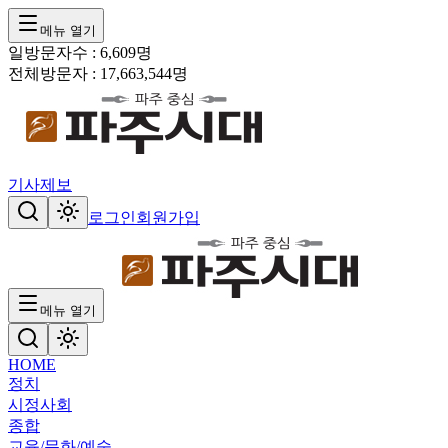
메뉴 열기
일방문자수 :
6,609
명
전체방문자 :
17,663,544
명
기사제보
로그인
회원가입
메뉴 열기
HOME
정치
시정
사회
종합
교육/문화/예술