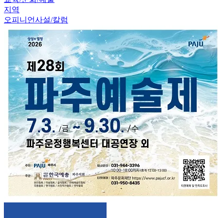
지역
오피니언
사설/칼럼