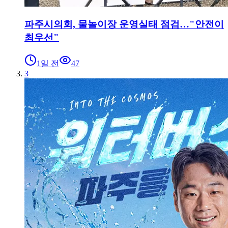
파주시의회, 물놀이장 운영실태 점검…"안전이
최우선"
1일 전
47
3