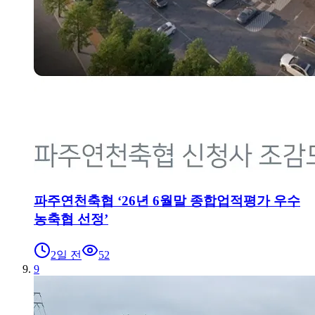
파주연천축협 ‘26년 6월말 종합업적평가 우수
농축협 선정’
2일 전
52
9