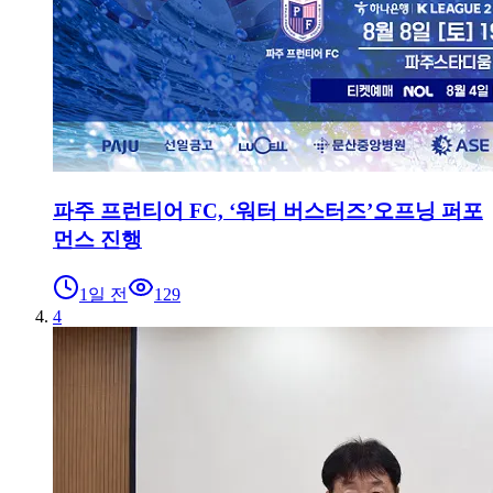
파주 프런티어 FC, ‘워터 버스터즈’오프닝 퍼포
먼스 진행
1일 전
129
4