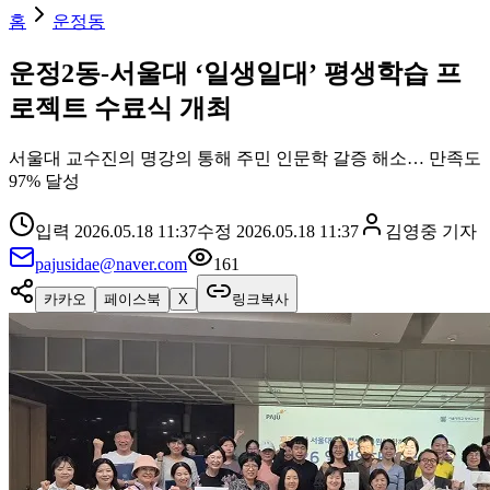
홈
운정동
운정2동-서울대 ‘일생일대’ 평생학습 프
로젝트 수료식 개최
서울대 교수진의 명강의 통해 주민 인문학 갈증 해소… 만족도
97% 달성
입력
2026.05.18 11:37
수정
2026.05.18 11:37
김영중
기자
pajusidae@naver.com
161
카카오
페이스북
X
링크복사