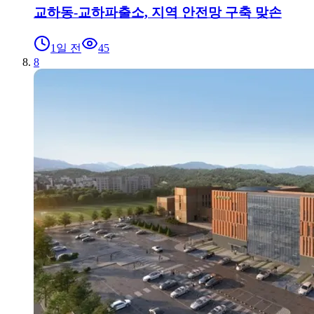
교하동-교하파출소, 지역 안전망 구축 맞손
1일 전
45
8