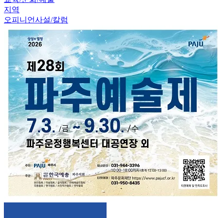
지역
오피니언
사설/칼럼