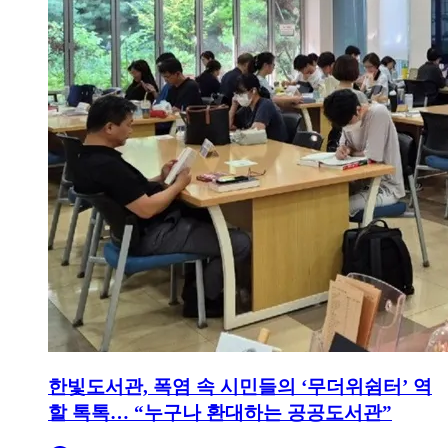
한빛도서관, 폭염 속 시민들의 ‘무더위쉼터’ 역
할 톡톡… “누구나 환대하는 공공도서관”