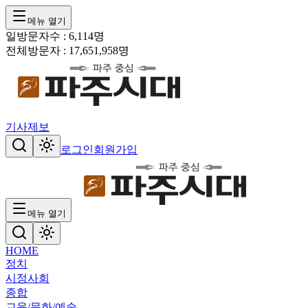
메뉴 열기
일방문자수 :
6,114
명
전체방문자 :
17,651,958
명
기사제보
로그인
회원가입
메뉴 열기
HOME
정치
시정
사회
종합
교육/문화/예술