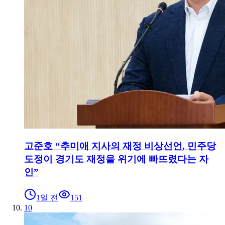
고준호 “추미애 지사의 재정 비상선언, 민주당
도정이 경기도 재정을 위기에 빠뜨렸다는 자
인”
1일 전
151
10