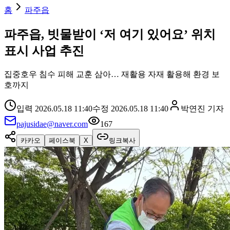
홈
파주읍
파주읍, 빗물받이 ‘저 여기 있어요’ 위치
표시 사업 추진
집중호우 침수 피해 교훈 삼아… 재활용 자재 활용해 환경 보
호까지
입력
2026.05.18 11:40
수정
2026.05.18 11:40
박연진
기자
pajusidae@naver.com
167
카카오
페이스북
X
링크복사