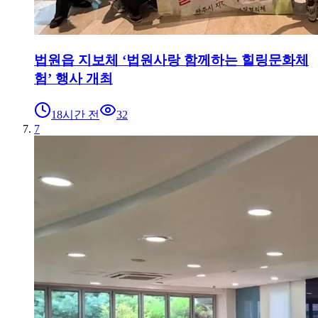
법원읍 지보체 ‘법원사랑 함께하는 힐링문화체
험’ 행사 개최
18시간 전
32
7