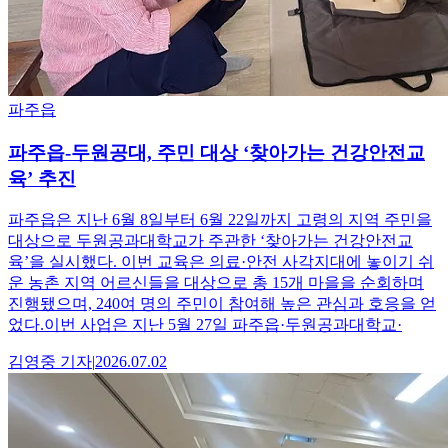
파주읍
파주읍-두원공대, 주민 대상 ‘찾아가는 건강안전교
육’ 추진
파주읍은 지난 6월 8일부터 6월 22일까지 고령의 지역 주민을
대상으로 두원공과대학교가 주관한 ‘찾아가는 건강안전교
육’을 실시했다. 이번 교육은 의료·안전 사각지대에 놓이기 쉬
운 농촌 지역 어르신들을 대상으로 총 15개 마을을 순회하며
진행됐으며, 240여 명의 주민이 참여해 높은 관심과 호응을 얻
었다.이번 사업은 지난 5월 27일 파주읍·두원공과대학교·
김영중
기자
|
2026.07.02