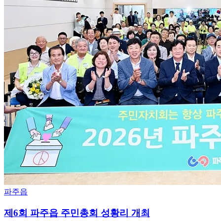
파주읍
제6회 파주읍 주민총회 성황리 개최