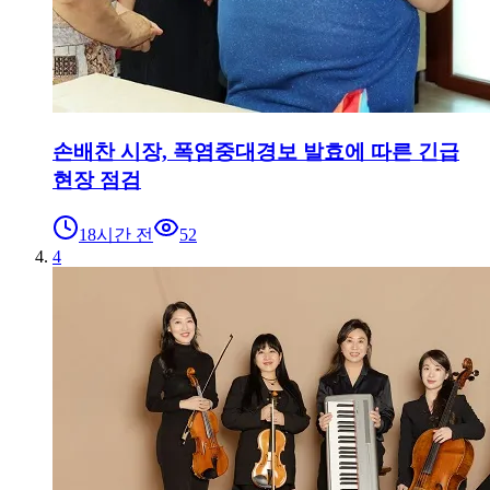
손배찬 시장, 폭염중대경보 발효에 따른 긴급
현장 점검
18시간 전
52
4