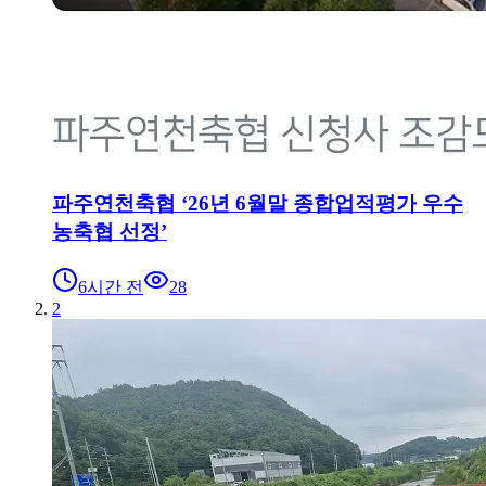
파주연천축협 ‘26년 6월말 종합업적평가 우수
농축협 선정’
6시간 전
28
2