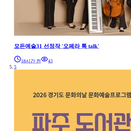
모든예술31 선정작 '오페라 톡 talk'
18시간 전
43
5