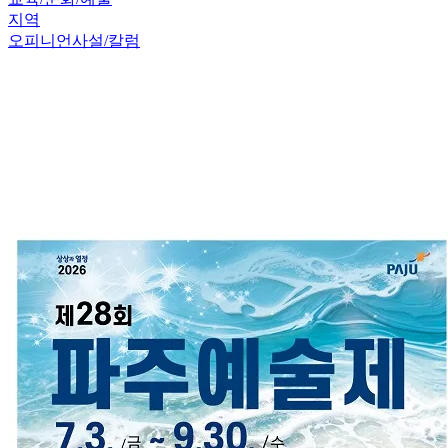
지역
오피니언
사설/칼럼