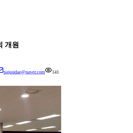
회 개원
pajusidae@naver.com
141