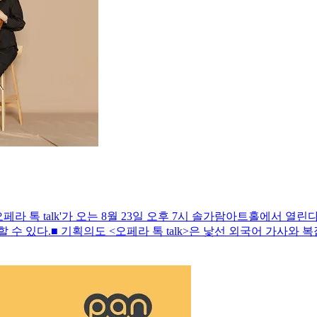
페라 톡 talk'가 오는 8월 23일 오후 7시 솔가람아트홀에서 열
 수 있다.■ 기획의도 <오페라 톡 talk>은 낯선 외국어 가사와