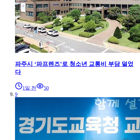
파주시 ‘파프렌즈’로 청소년 교통비 부담 덜었
다
1일 전
50
9