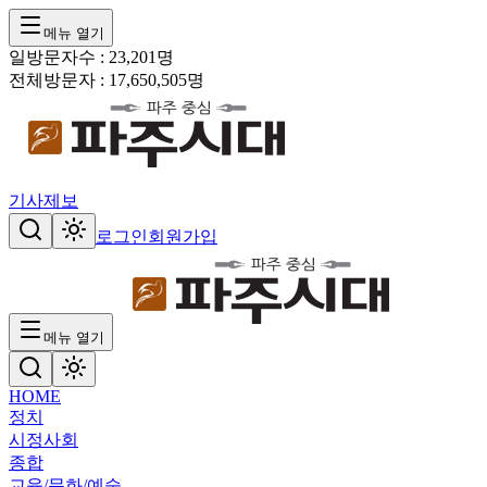
메뉴 열기
일방문자수 :
23,201
명
전체방문자 :
17,650,505
명
기사제보
로그인
회원가입
메뉴 열기
HOME
정치
시정
사회
종합
교육/문화/예술