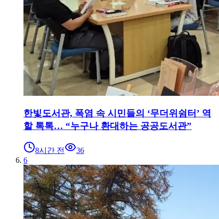
한빛도서관, 폭염 속 시민들의 ‘무더위쉼터’ 역
할 톡톡… “누구나 환대하는 공공도서관”
8시간 전
36
6