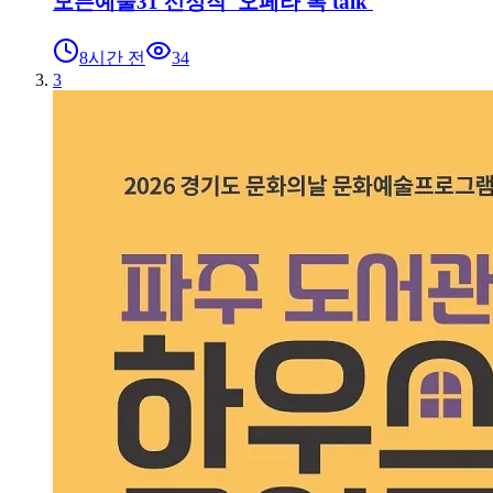
모든예술31 선정작 '오페라 톡 talk'
8시간 전
34
3