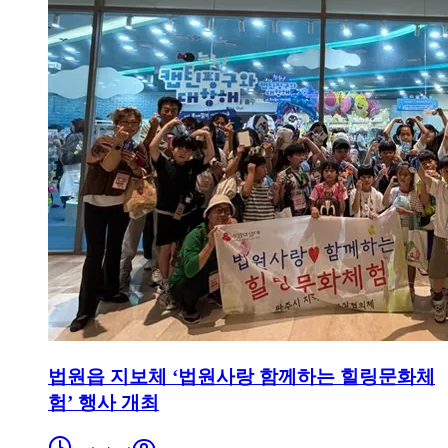
법원읍 지보체 ‘법원사랑 함께하는 힐링문화체
험’ 행사 개최