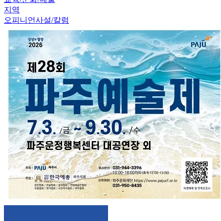
지역
오피니언
사설/칼럼