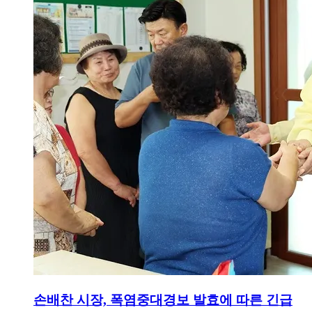
손배찬 시장, 폭염중대경보 발효에 따른 긴급