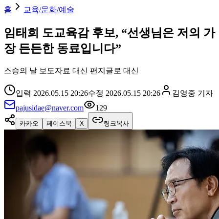
홈
교육/문화/예술
임태희 도교육감 후보, “선생님은 저의 가
장 든든한 동료입니다”
스승의 날 보도자료 대신 편지글로 대신
입력
2026.05.15 20:26
수정
2026.05.15 20:26
김영중
기자
pajusidae@naver.com
129
카카오
페이스북
X
링크복사