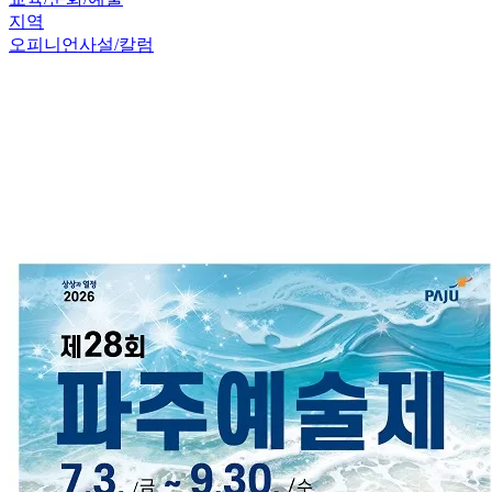
지역
오피니언
사설/칼럼