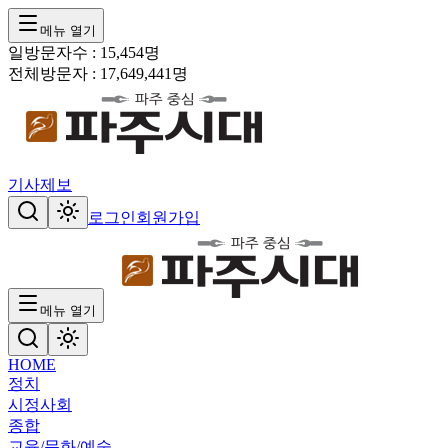
메뉴 열기
일방문자수 :
15,454
명
전체방문자 :
17,649,441
명
기사제보
로그인
회원가입
메뉴 열기
HOME
정치
시정
사회
종합
교육/문화/예술