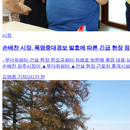
시정
손배찬 시장, 폭염중대경보 발효에 따른 긴급 현장 
- 무더위쉼터·건설 현장·한모금쉼터 차례로 방문해 폭염 대응 
손배찬 파주시장이 ▲무더위쉼터 ▲건설 현장 근로자 휴게시설 
김영중
기자
|
2시간 전