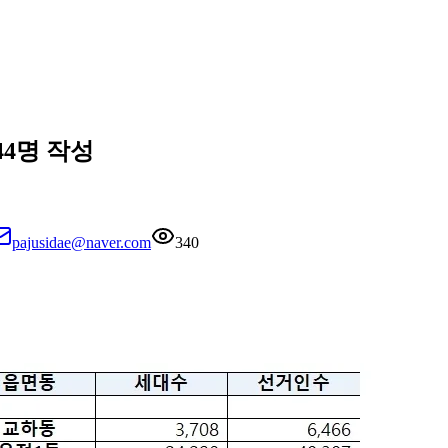
44명 작성
pajusidae@naver.com
340