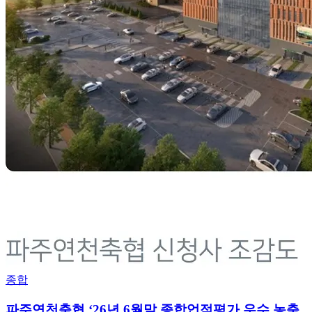
종합
파주연천축협 ‘26년 6월말 종합업적평가 우수 농축