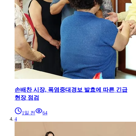
손배찬 시장, 폭염중대경보 발효에 따른 긴급
현장 점검
1일 전
64
4