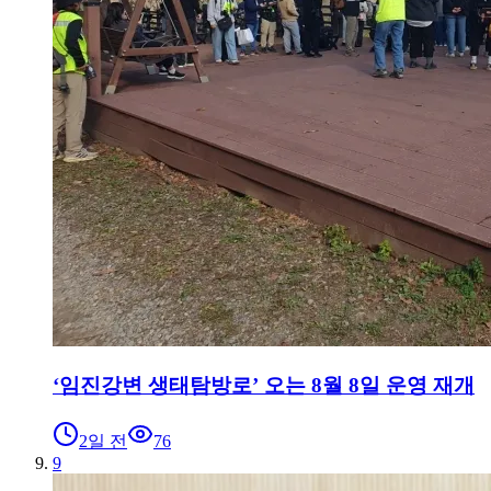
‘임진강변 생태탐방로’ 오는 8월 8일 운영 재개
2일 전
76
9