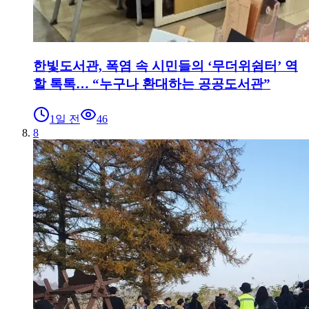
한빛도서관, 폭염 속 시민들의 ‘무더위쉼터’ 역
할 톡톡… “누구나 환대하는 공공도서관”
1일 전
46
8