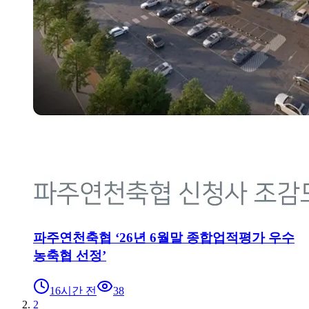
파주연천축협 ‘26년 6월말 종합업적평가 우수
농축협 선정’
16시간 전
38
2