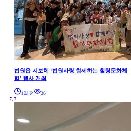
법원읍 지보체 ‘법원사랑 함께하는 힐링문화체
험’ 행사 개최
1일 전
36
7