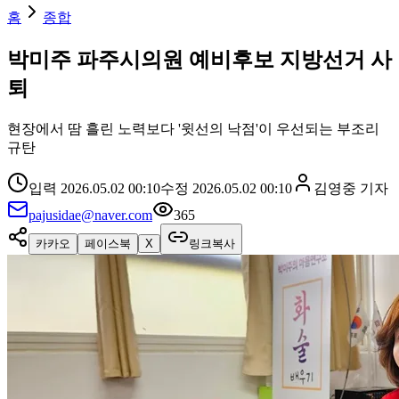
홈
종합
박미주 파주시의원 예비후보 지방선거 사
퇴
현장에서 땀 흘린 노력보다 '윗선의 낙점'이 우선되는 부조리
규탄
입력
2026.05.02 00:10
수정
2026.05.02 00:10
김영중
기자
pajusidae@naver.com
365
카카오
페이스북
X
링크복사