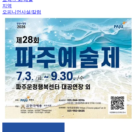
지역
오피니언
사설/칼럼