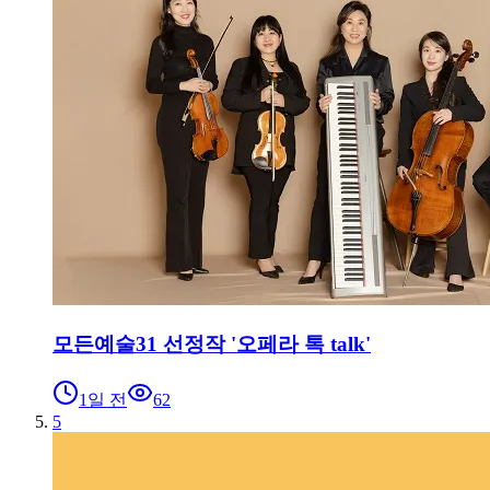
모든예술31 선정작 '오페라 톡 talk'
1일 전
62
5