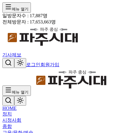
메뉴 열기
일방문자수 :
17,887
명
전체방문자 :
17,653,663
명
기사제보
로그인
회원가입
메뉴 열기
HOME
정치
시정
사회
종합
교육/문화/예술