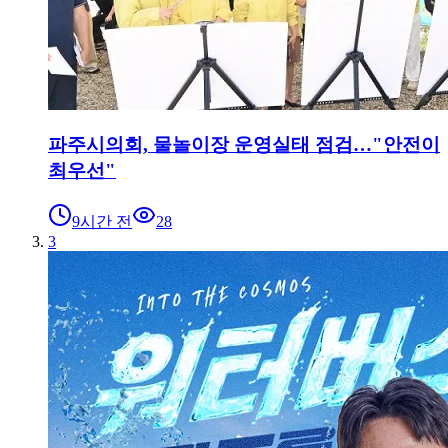
파주시의회, 물놀이장 운영실태 점검…"안전이
최우선"
9시간 전
28
3