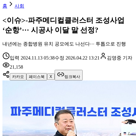
홈
사회
<이슈>-파주메디컬클러스터 조성사업
‘순항’··· 시공사 이달 말 선정?
내년에는 종합병원 유치 공모에도 나선다··· 투톱으로 진행
입력
2024.11.13 05:38
수정
2026.04.22 13:21
김영중
기자
21,158
카카오
페이스북
X
링크복사