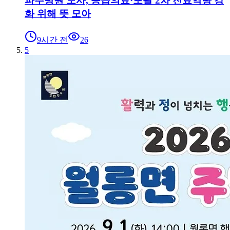
파주병원 노사, 응급의료·포괄 2차 진료역량 강
화 위해 뜻 모아
9시간 전
26
5