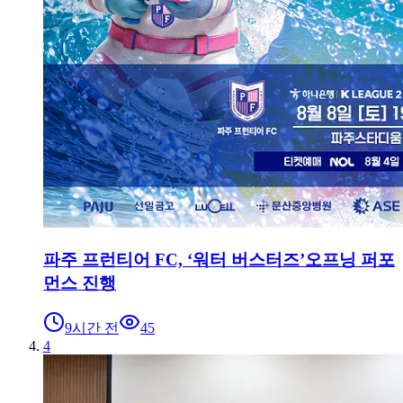
파주 프런티어 FC, ‘워터 버스터즈’오프닝 퍼포
먼스 진행
9시간 전
45
4