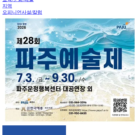
지역
오피니언
사설/칼럼