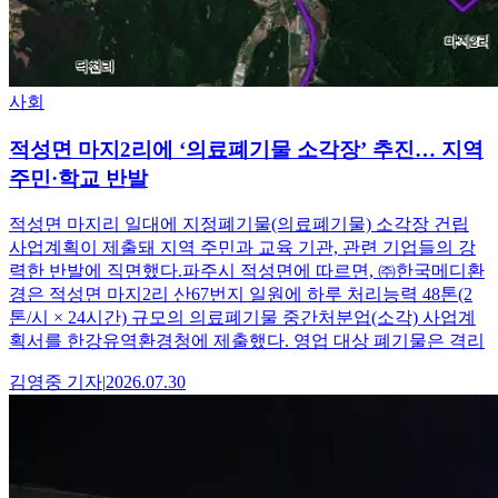
사회
적성면 마지2리에 ‘의료폐기물 소각장’ 추진… 지역
주민·학교 반발
적성면 마지리 일대에 지정폐기물(의료폐기물) 소각장 건립
사업계획이 제출돼 지역 주민과 교육 기관, 관련 기업들의 강
력한 반발에 직면했다.파주시 적성면에 따르면, ㈜한국메디환
경은 적성면 마지2리 산67번지 일원에 하루 처리능력 48톤(2
톤/시 × 24시간) 규모의 의료폐기물 중간처분업(소각) 사업계
획서를 한강유역환경청에 제출했다. 영업 대상 폐기물은 격리
김영중
기자
|
2026.07.30