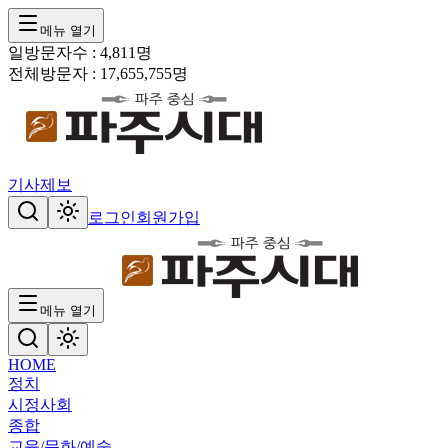
메뉴 열기
일방문자수 :
4,811
명
전체방문자 :
17,655,755
명
기사제보
로그인
회원가입
메뉴 열기
HOME
정치
시정
사회
종합
교육/문화/예술