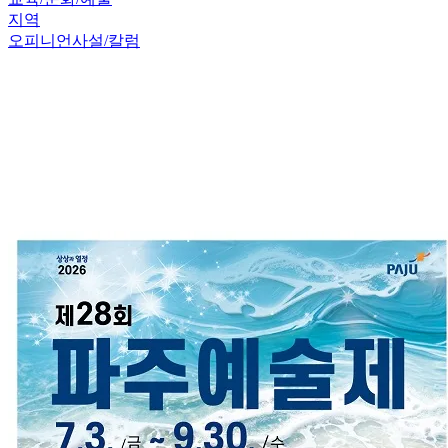
지역
오피니언
사설/칼럼