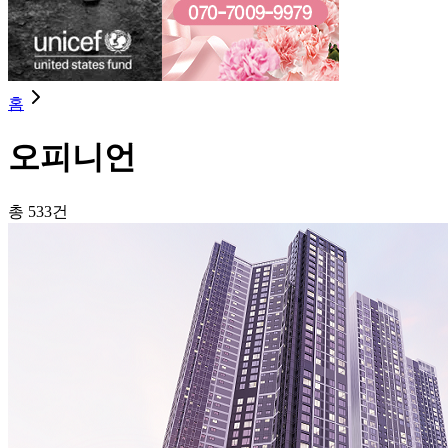
홈
오피니언
총
533
건