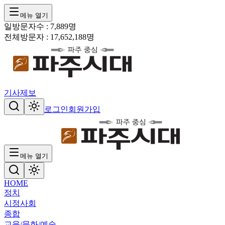
메뉴 열기
일방문자수 :
7,889
명
전체방문자 :
17,652,188
명
기사제보
로그인
회원가입
메뉴 열기
HOME
정치
시정
사회
종합
교육/문화/예술