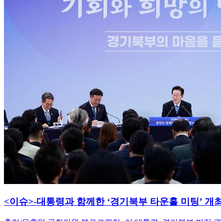
<이슈>-대통령과 함께한 ‘경기북부 타운홀 미팅’ 개