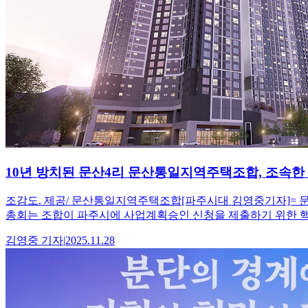
10년 방치된 문산4리 문산통일지역주택조합, 조속한
조감도. 제공/ 문산통일지역주택조합[파주시대 김영중기자]= 문산
총회는 조합이 파주시에 사업계획승인 신청을 제출하기 위한 핵
김영중
기자
|
2025.11.28