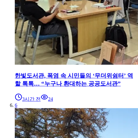
한빛도서관, 폭염 속 시민들의 ‘무더위쉼터’ 역
할 톡톡… “누구나 환대하는 공공도서관”
3시간 전
24
6