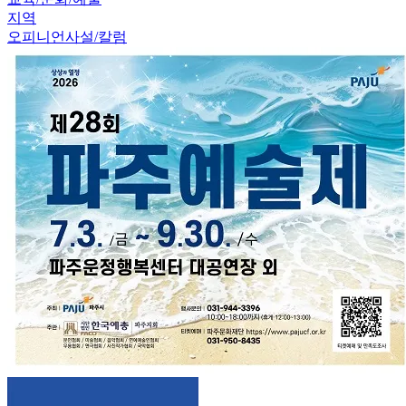
지역
오피니언
사설/칼럼