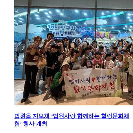
법원읍 지보체 ‘법원사랑 함께하는 힐링문화체
험’ 행사 개최