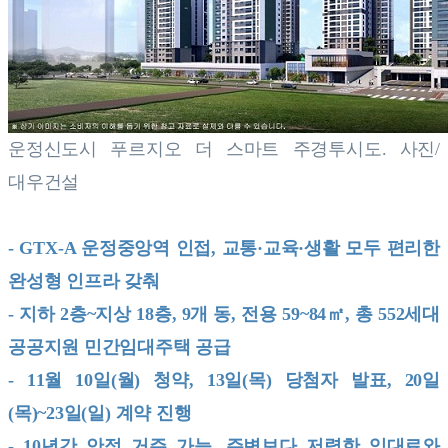
운정신도시 푸르지오 더 스마트 주경투시도. 사진/
대우건설
- GTX-A 운정중앙역 인접, 교통·교육·생활 모두 편리한
완성형 인프라 갖춰
- 지하 2층~지상 18층, 9개 동, 전용 59~84㎡, 총 552세대
공공지원 민간임대주택 공급
- 11월 10일(월) 청약, 13일(목) 당첨자 발표, 20일
(목)~23일(일) 계약 진행
- 10년간 안정 거주 가능, 주변보다 저렴한 임대료와