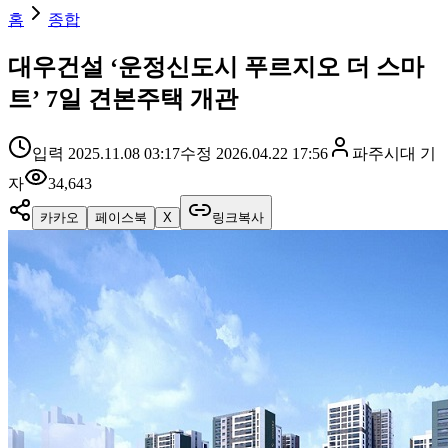
홈
종합
대우건설 ‘운정신도시 푸르지오 더 스마
트’ 7일 견본주택 개관
입력
2025.11.08 03:17
수정
2026.04.22 17:56
파주시대
기
자
34,643
카카오
페이스북
X
링크복사