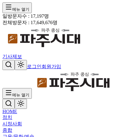
메뉴 열기
일방문자수 :
17,197
명
전체방문자 :
17,649,676
명
기사제보
로그인
회원가입
메뉴 열기
HOME
정치
시정
사회
종합
교육/문화/예술