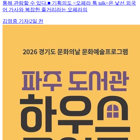
통해 관람할 수 있다.■ 기획의도 <오페라 톡 talk>은 낯선 외국
어 가사와 복잡한 줄거리라는 오페라의
김영중
기자
|
2일 전