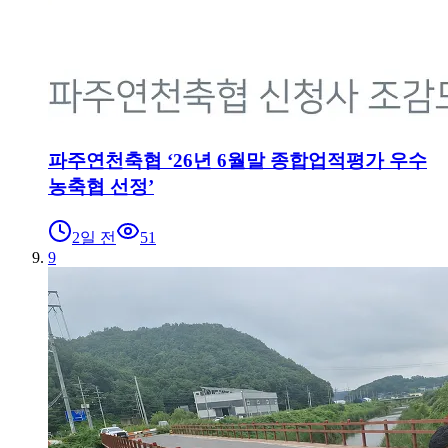
파주연천축협 ‘26년 6월말 종합업적평가 우수
농축협 선정’
2일 전
51
9