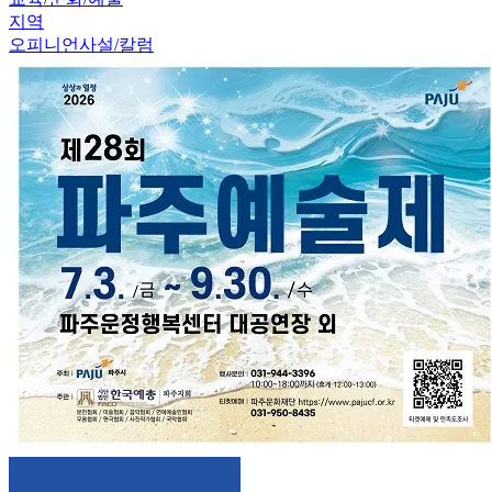
지역
오피니언
사설/칼럼