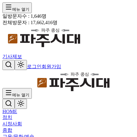
메뉴 열기
일방문자수 :
1,646
명
전체방문자 :
17,662,416
명
기사제보
로그인
회원가입
메뉴 열기
HOME
정치
시정
사회
종합
교육/문화/예술