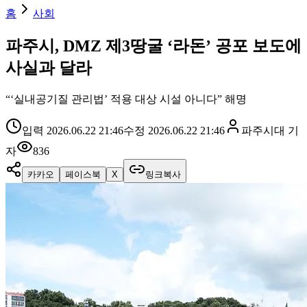
홈
사회
파주시, DMZ 제3땅굴 ‘라돈’ 공포 보도에
사실과 달라
“‘실내공기질 관리법’ 적용 대상 시설 아니다” 해명
입력
2026.06.22 21:46
수정
2026.06.22 21:46
파주시대
기
자
836
카카오
페이스북
X
링크복사