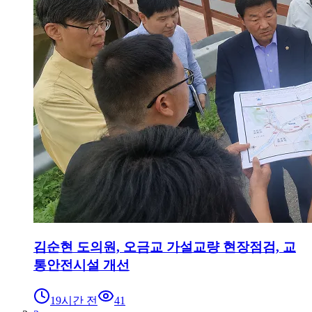
김순현 도의원, 오금교 가설교량 현장점검, 교
통안전시설 개선
19시간 전
41