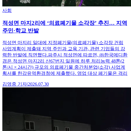
사회
적성면 마지2리에 ‘의료폐기물 소각장’ 추진… 지역
주민·학교 반발
적성면 마지리 일대에 지정폐기물(의료폐기물) 소각장 건립
사업계획이 제출돼 지역 주민과 교육 기관, 관련 기업들의 강
력한 반발에 직면했다.파주시 적성면에 따르면, ㈜한국메디환
경은 적성면 마지2리 산67번지 일원에 하루 처리능력 48톤(2
톤/시 × 24시간) 규모의 의료폐기물 중간처분업(소각) 사업계
획서를 한강유역환경청에 제출했다. 영업 대상 폐기물은 격리
김영중
기자
|
2026.07.30