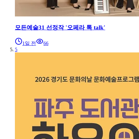
모든예술31 선정작 '오페라 톡 talk'
1일 전
66
5