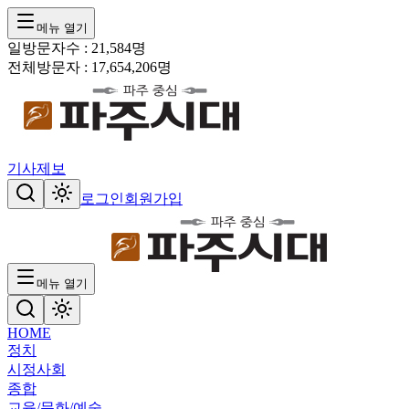
메뉴 열기
일방문자수 :
21,584
명
전체방문자 :
17,654,206
명
기사제보
로그인
회원가입
메뉴 열기
HOME
정치
시정
사회
종합
교육/문화/예술