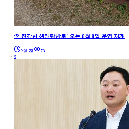
‘임진강변 생태탐방로’ 오는 8월 8일 운영 재개
2일 전
78
9