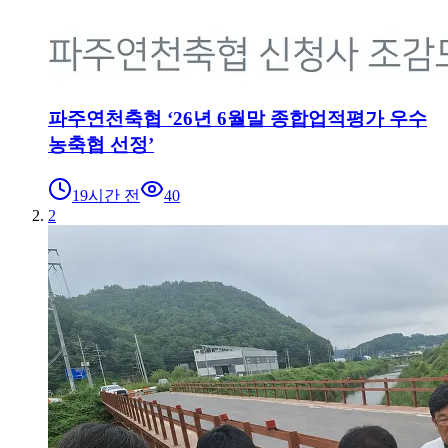
파주연천축협 ‘26년 6월말 종합업적평가 우수
농축협 선정’
19시간 전
40
2