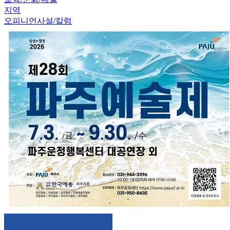
지역
오피니언
사설/칼럼