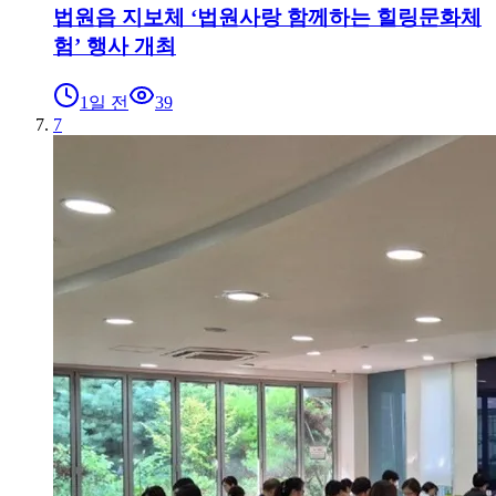
법원읍 지보체 ‘법원사랑 함께하는 힐링문화체
험’ 행사 개최
1일 전
39
7