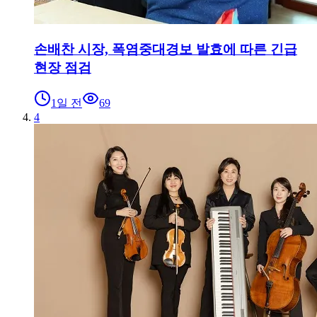
손배찬 시장, 폭염중대경보 발효에 따른 긴급
현장 점검
1일 전
69
4