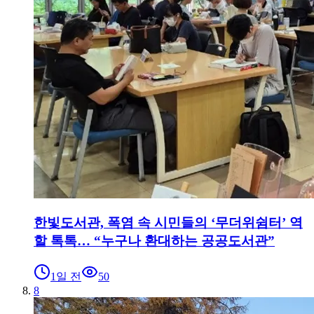
한빛도서관, 폭염 속 시민들의 ‘무더위쉼터’ 역
할 톡톡… “누구나 환대하는 공공도서관”
1일 전
50
8