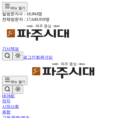
메뉴 열기
일방문자수 :
18,904
명
전체방문자 :
17,649,959
명
기사제보
로그인
회원가입
메뉴 열기
HOME
정치
시정
사회
종합
교육/문화/예술