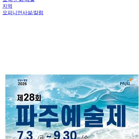
지역
오피니언
사설/칼럼