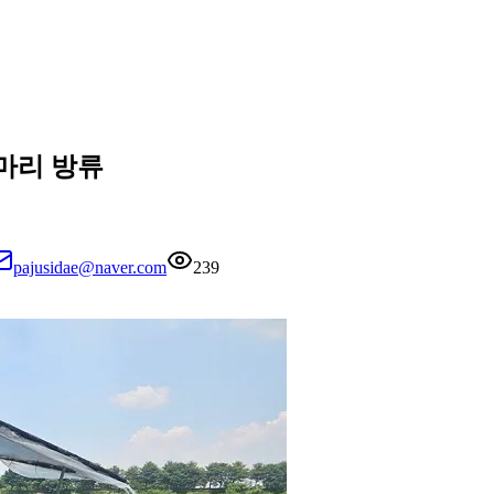
 마리 방류
pajusidae@naver.com
239