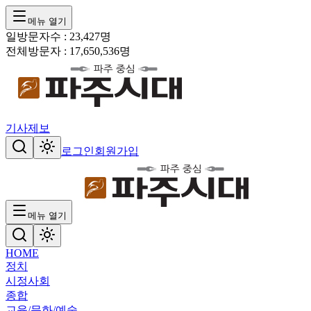
메뉴 열기
일방문자수 :
23,427
명
전체방문자 :
17,650,536
명
기사제보
로그인
회원가입
메뉴 열기
HOME
정치
시정
사회
종합
교육/문화/예술