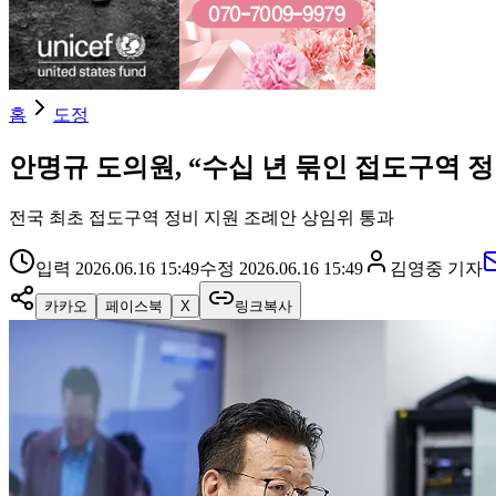
홈
도정
안명규 도의원, “수십 년 묶인 접도구역 
전국 최초 접도구역 정비 지원 조례안 상임위 통과
입력
2026.06.16 15:49
수정
2026.06.16 15:49
김영중
기자
카카오
페이스북
X
링크복사