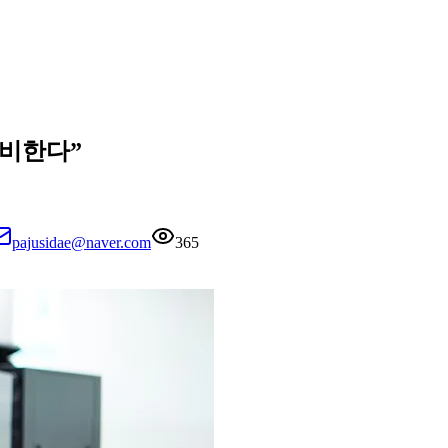
정비한다”
pajusidae@naver.com
365