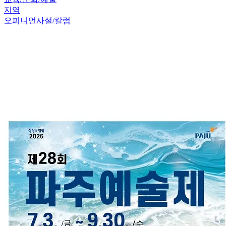
지역
오피니언
사설/칼럼