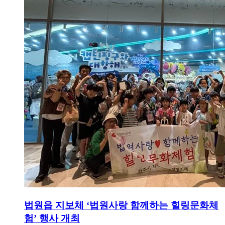
법원읍 지보체 ‘법원사랑 함께하는 힐링문화체
험’ 행사 개최