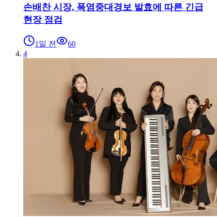
손배찬 시장, 폭염중대경보 발효에 따른 긴급
현장 점검
1일 전
60
4