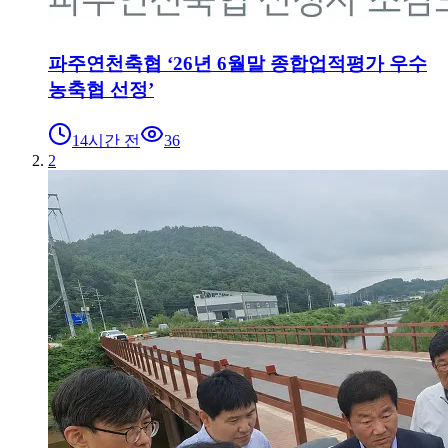
파주연천축협 ‘26년 6월말 종합업적평가 우수
농축협 선정’
14시간 전
36
2