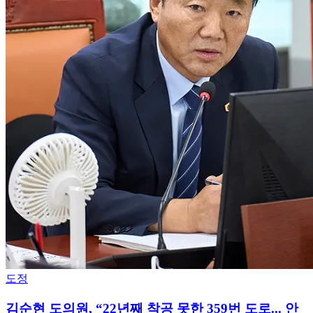
도정
김순현 도의원, “22년째 착공 못한 359번 도로... 안