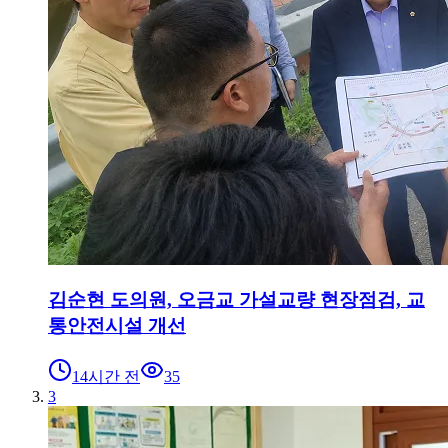
김순현 도의원, 오금교 가설교량 현장점검, 교
통안전시설 개선
14시간 전
35
3