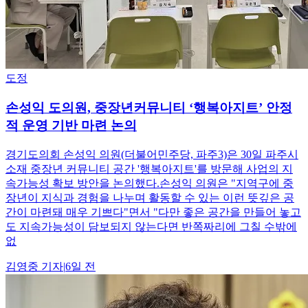
도정
손성익 도의원, 중장년커뮤니티 ‘행복아지트’ 안정
적 운영 기반 마련 논의
경기도의회 손성익 의원(더불어민주당, 파주3)은 30일 파주시
소재 중장년 커뮤니티 공간 '행복아지트'를 방문해 사업의 지
속가능성 확보 방안을 논의했다.손성익 의원은 "지역구에 중
장년이 지식과 경험을 나누며 활동할 수 있는 이런 뜻깊은 공
간이 마련돼 매우 기쁘다"면서 "다만 좋은 공간을 만들어 놓고
도 지속가능성이 담보되지 않는다면 반쪽짜리에 그칠 수밖에
없
김영중
기자
|
6일 전