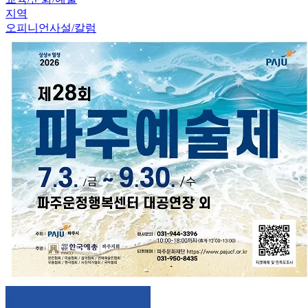
지역
오피니언
사설/칼럼