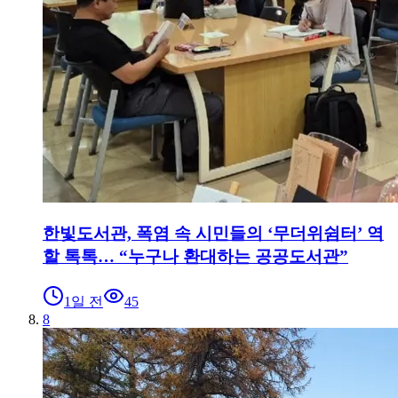
한빛도서관, 폭염 속 시민들의 ‘무더위쉼터’ 역
할 톡톡… “누구나 환대하는 공공도서관”
1일 전
45
8