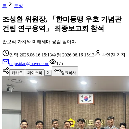
홈
도정
조성환 위원장, 「한미동맹 우호 기념관
건립 연구용역」 최종보고회 참석
안보적 가치와 미래세대 공감 담아야
입력
2026.06.16 15:13
수정
2026.06.16 15:13
박연진
기자
pajusidae@naver.com
175
카카오
페이스북
X
링크복사