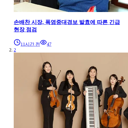
손배찬 시장, 폭염중대경보 발효에 따른 긴급
현장 점검
11시간 전
47
2