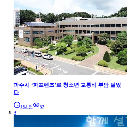
파주시 ‘파프렌즈’로 청소년 교통비 부담 덜었
다
1일 전
52
9