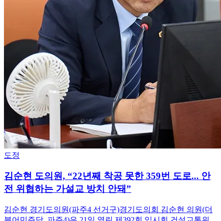
도정
김순현 도의원, “22년째 착공 못한 359번 도로... 안
전 위협하는 가설교 방치 안돼”
김순현 경기도의원(파주4 선거구)경기도의회 김순현 의원(더
블어민주당, 파주4)은 21일 열린 제392회 임시회 건설교통위