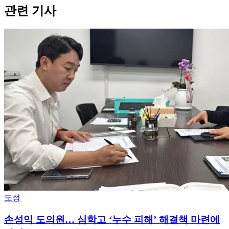
관련 기사
도정
손성익 도의원… 심학고 ‘누수 피해’ 해결책 마련에