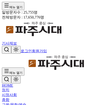
메뉴 열기
일방문자수 :
25,755
명
전체방문자 :
17,650,776
명
기사제보
로그인
회원가입
메뉴 열기
HOME
정치
시정
사회
종합
교육/문화/예술