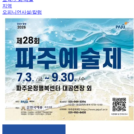
지역
오피니언
사설/칼럼