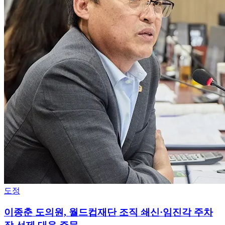
도정
이종춘 도의원, 월드컵재단 조직 쇄신·임진각 주차