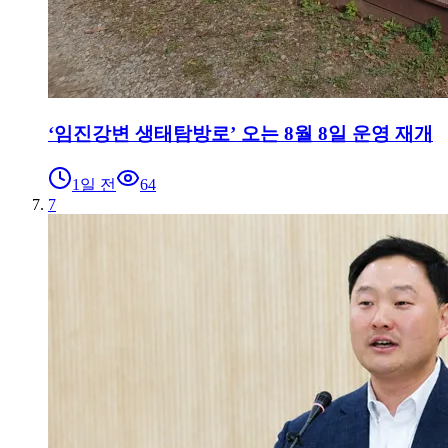
‘임진강변 생태탐방로’ 오는 8월 8일 운영 재개
1일 전
64
7