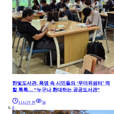
한빛도서관, 폭염 속 시민들의 ‘무더위쉼터’ 역
할 톡톡… “누구나 환대하는 공공도서관”
11시간 전
36
6