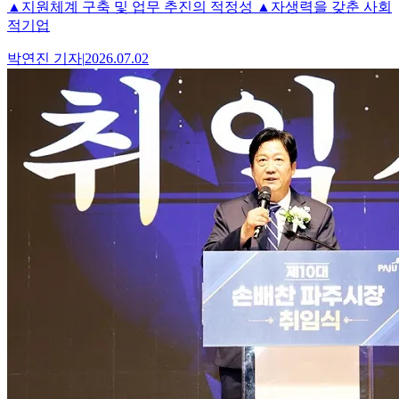
▲지원체계 구축 및 업무 추진의 적정성 ▲자생력을 갖춘 사회
적기업
박연진
기자
|
2026.07.02