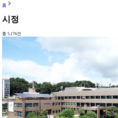
홈
시정
총
5,176
건