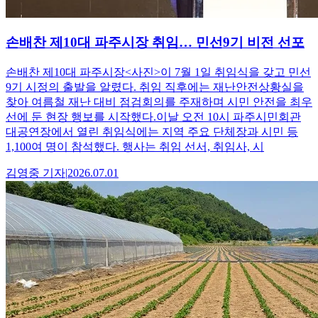
손배찬 제10대 파주시장 취임… 민선9기 비전 선포
손배찬 제10대 파주시장<사진>이 7월 1일 취임식을 갖고 민선
9기 시정의 출발을 알렸다. 취임 직후에는 재난안전상황실을
찾아 여름철 재난 대비 점검회의를 주재하며 시민 안전을 최우
선에 둔 현장 행보를 시작했다.이날 오전 10시 파주시민회관
대공연장에서 열린 취임식에는 지역 주요 단체장과 시민 등
1,100여 명이 참석했다. 행사는 취임 선서, 취임사, 시
김영중
기자
|
2026.07.01