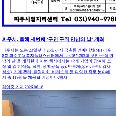
파주시, 올해 세번째 ‘구인 구직 만남의 날’ 개최
파주시는 오는 23일부터 25일까지 금촌동 엠에이치(MH)타워
8층 파주고용복지플러스센터에서 ‘2026년 제3회 구인·구직 만
남의 날’을 개최한다.이번 행사에서는 12개 기업이 참여해 포
장 및 검수(식품, 물류, 생활용품 등), 반도체(생산, 운반, 검사,
청소), 기계 관리, 환경미화, 바리스타 등 다양한 직무 분야에
서 총 119명을 채용할 예정이다.행사
김영중
기자
|
2026.06.18