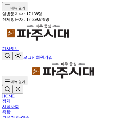
메뉴 열기
일방문자수 :
17,138
명
전체방문자 :
17,659,679
명
기사제보
로그인
회원가입
메뉴 열기
HOME
정치
시정
사회
종합
교육/문화/예술