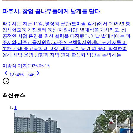
파주시, 창업 꿈나무들에게 날개를 달다
파주시는 지난 11일, 명장의 곳간(도미솔 김치)에서 ‘2026년 창
업체험교육 거점센터 육성 지원사업’ 발대식을 개최하고, 성
공적인 사업 운영을 위한 협력을 다짐했다.이날 발대식에는 파
주시와 파주교육지원청, 파주진로체험지원센터 관계자를 비
롯해 관내 중고등학교 교장, 대학교수 등 20여 명이 참석하여
올해 사업 운영 방향과 지역 연계 활성화 방안을 논의하는
이종석
기자
|
2026.06.15
1
2
3
4
5
6
...
346
최신뉴스
1