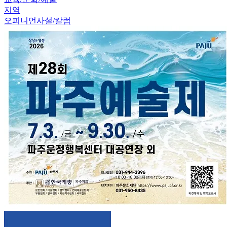
지역
오피니언
사설/칼럼