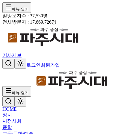
메뉴 열기
일방문자수 :
37,530
명
전체방문자 :
17,669,726
명
기사제보
로그인
회원가입
메뉴 열기
HOME
정치
시정
사회
종합
교육/문화/예술