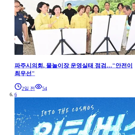
파주시의회, 물놀이장 운영실태 점검…"안전이
최우선"
2일 전
54
6