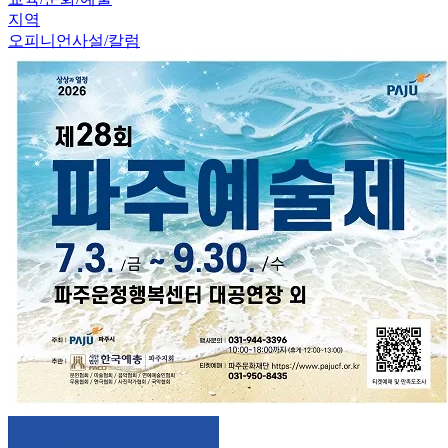
지역
오피니언
사설/칼럼