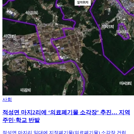
사회
적성면 마지2리에 ‘의료폐기물 소각장’ 추진… 지역
주민·학교 반발
적성면 마지리 일대에 지정폐기물(의료폐기물) 소각장 건립