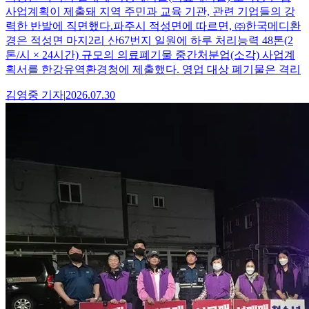
사업계획이 제출돼 지역 주민과 교육 기관, 관련 기업들의 강
력한 반발에 직면했다.파주시 적성면에 따르면, ㈜한국메디환
경은 적성면 마지2리 산67번지 일원에 하루 처리능력 48톤(2
톤/시 × 24시간) 규모의 의료폐기물 중간처분업(소각) 사업계
획서를 한강유역환경청에 제출했다. 영업 대상 폐기물은 격리
김영중
기자
|
2026.07.30