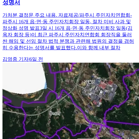
성명서
가처분 결정문 주요 내용. 자료제공/파주시 주민자치연합회-
파주시 16개 읍·면·동 주민자치회장 일동, 절차 미비 사과 및
정상화 성명 발표3일 시 16개 읍·면·동 주민자치회장 일동(김
옥자 회장 등)이 최근 파주시 주민자치연합회 회장직을 둘러
싼 해임 및 선임 절차 법적 분쟁과 관련해 법원의 결정을 겸허
히 수용한다는 성명서를 발표했다.이와 함께 내부 절차
김영중
기자
|
6일 전