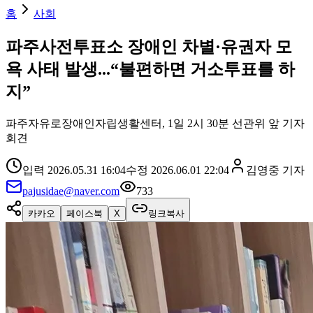
홈
사회
파주사전투표소 장애인 차별·유권자 모
욕 사태 발생...“불편하면 거소투표를 하
지”
파주자유로장애인자립생활센터, 1일 2시 30분 선관위 앞 기자
회견
입력
2026.05.31 16:04
수정
2026.06.01 22:04
김영중
기자
pajusidae@naver.com
733
카카오
페이스북
X
링크복사