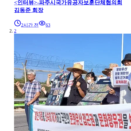
<인터뷰>-파주시국가유공자보훈단체협의회
김동준 회장
2시간 전
63
2