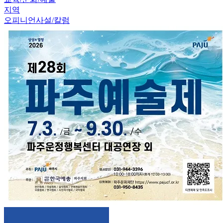
지역
오피니언
사설/칼럼