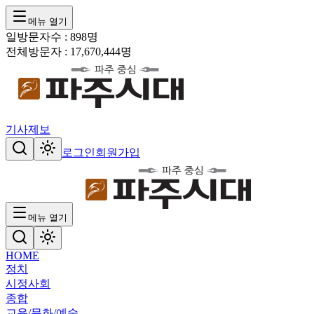
메뉴 열기
일방문자수 :
898
명
전체방문자 :
17,670,444
명
기사제보
로그인
회원가입
메뉴 열기
HOME
정치
시정
사회
종합
교육/문화/예술