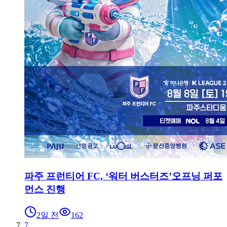
파주 프런티어 FC, ‘워터 버스터즈’오프닝 퍼포
먼스 진행
2일 전
162
7