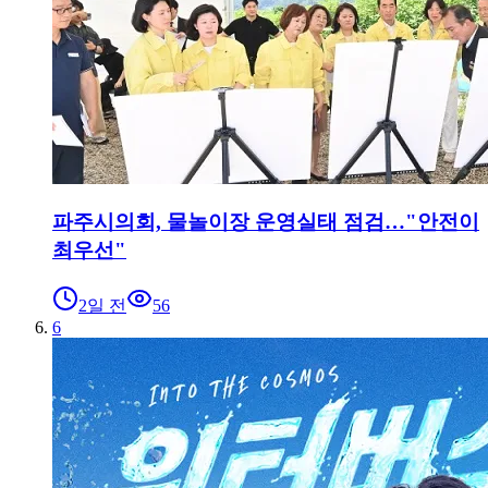
파주시의회, 물놀이장 운영실태 점검…"안전이
최우선"
2일 전
56
6