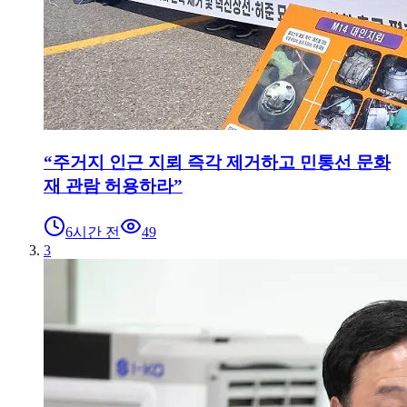
“주거지 인근 지뢰 즉각 제거하고 민통선 문화
재 관람 허용하라”
6시간 전
49
3