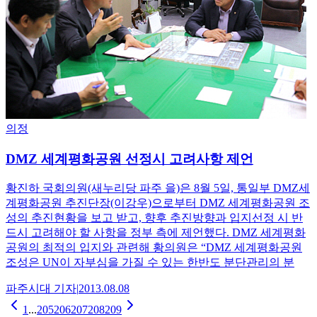
의정
DMZ 세계평화공원 선정시 고려사항 제언
황진하 국회의원(새누리당 파주 을)은 8월 5일, 통일부 DMZ세
계평화공원 추진단장(이강우)으로부터 DMZ 세계평화공원 조
성의 추진현황을 보고 받고, 향후 추진방향과 입지선정 시 반
드시 고려해야 할 사항을 정부 측에 제언했다. DMZ 세계평화
공원의 최적의 입지와 관련해 황의원은 “DMZ 세계평화공원
조성은 UN이 자부심을 가질 수 있는 한반도 분단관리의 분
파주시대
기자
|
2013.08.08
1
...
205
206
207
208
209