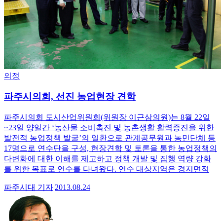
의정
파주시의회, 선진 농업현장 견학
파주시의회 도시산업위원회(위원장 이근삼의원)는 8월 22일
~23일 양일간 ‘농산물 소비촉진 및 농촌생활 활력증진을 위한
발전적 농업정책 발굴’의 일환으로 관계공무원과 농민단체 등
17명으로 연수단을 구성, 현장견학 및 토론을 통한 농업정책의
다변화에 대한 이해를 제고하고 정책 개발 및 집행 역량 강화
를 위한 목표로 연수를 다녀왔다. 연수 대상지역은 경지면적
파주시대
기자
|
2013.08.24