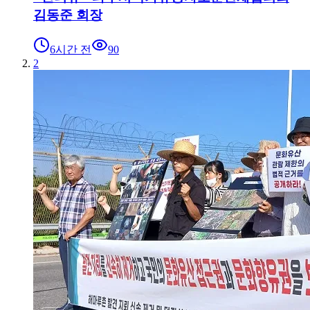
김동준 회장
6시간 전
90
2