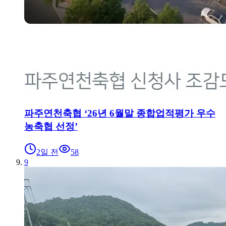
파주연천축협 ‘26년 6월말 종합업적평가 우수
농축협 선정’
2일 전
58
9