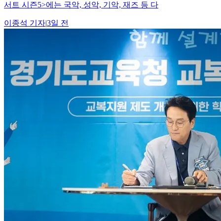
서트 시즌5>에는 국악, 성악, 기악, 재즈 등 다
이종석
기자
|
3일 전