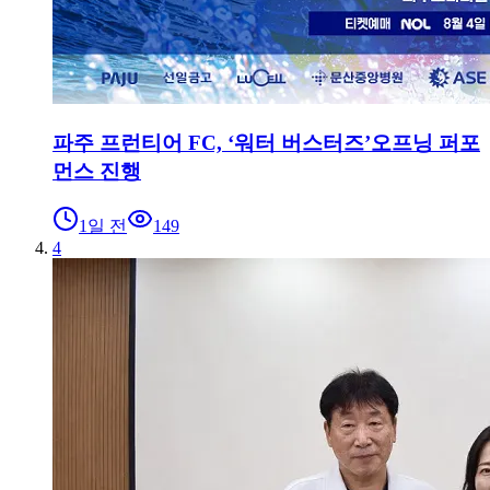
파주 프런티어 FC, ‘워터 버스터즈’오프닝 퍼포
먼스 진행
1일 전
149
4