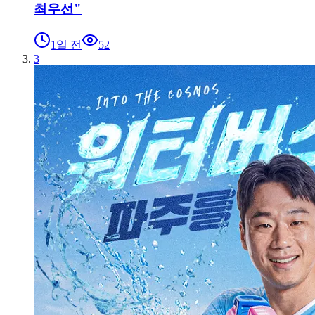
최우선"
1일 전
52
3