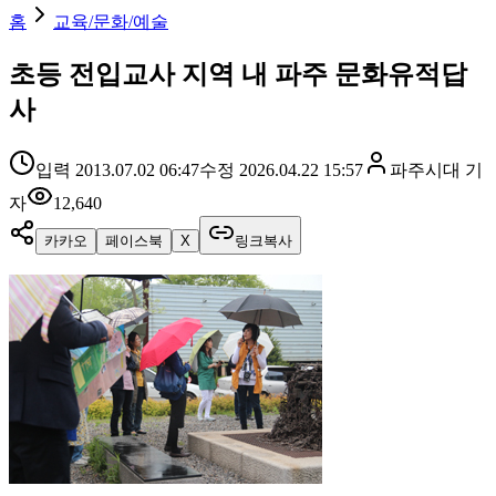
홈
교육/문화/예술
초등 전입교사 지역 내 파주 문화유적답
사
입력
2013.07.02 06:47
수정
2026.04.22 15:57
파주시대
기
자
12,640
카카오
페이스북
X
링크복사