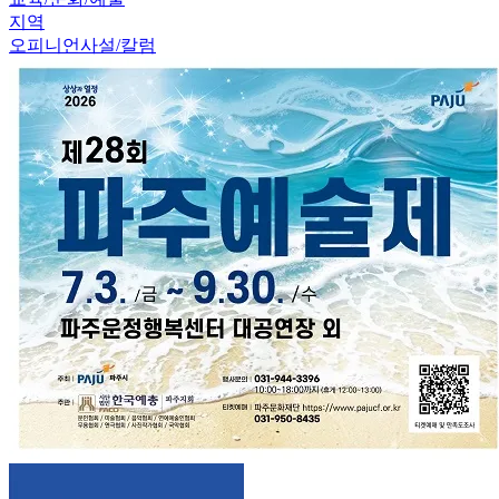
지역
오피니언
사설/칼럼