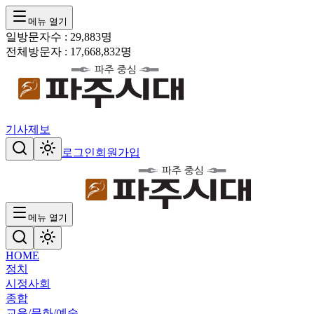
메뉴 열기
일방문자수 :
29,883
명
전체방문자 :
17,668,832
명
기사제보
로그인
회원가입
메뉴 열기
HOME
정치
시정
사회
종합
교육/문화/예술