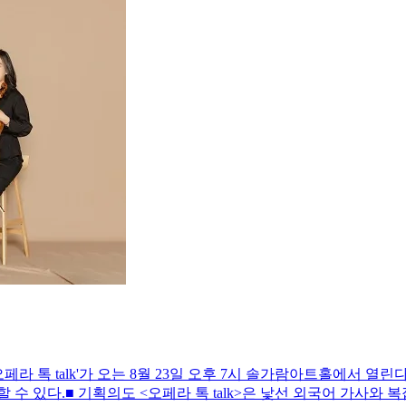
페라 톡 talk'가 오는 8월 23일 오후 7시 솔가람아트홀에서 열
 수 있다.■ 기획의도 <오페라 톡 talk>은 낯선 외국어 가사와