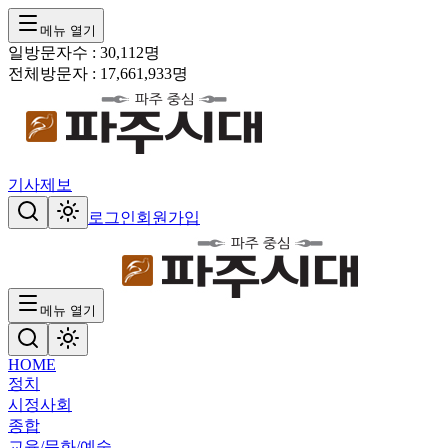
메뉴 열기
일방문자수 :
30,112
명
전체방문자 :
17,661,933
명
기사제보
로그인
회원가입
메뉴 열기
HOME
정치
시정
사회
종합
교육/문화/예술