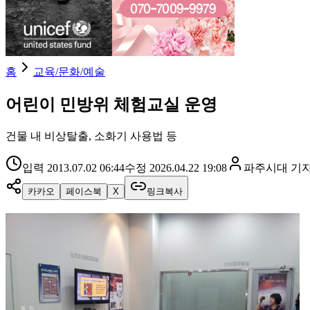
홈
교육/문화/예술
어린이 민방위 체험교실 운영
건물 내 비상탈출, 소화기 사용법 등
입력
2013.07.02 06:44
수정
2026.04.22 19:08
파주시대
기
카카오
페이스북
X
링크복사