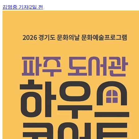
김영중
기자
|
2일 전