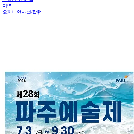
지역
오피니언
사설/칼럼