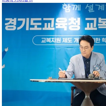
이종석
기자
|
3일 전