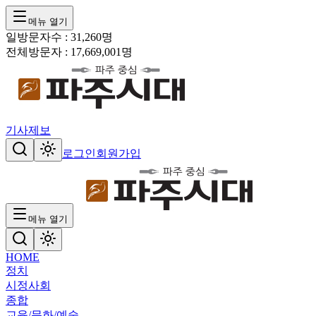
메뉴 열기
일방문자수 :
31,260
명
전체방문자 :
17,669,001
명
기사제보
로그인
회원가입
메뉴 열기
HOME
정치
시정
사회
종합
교육/문화/예술