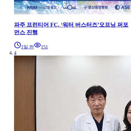
파주 프런티어 FC, ‘워터 버스터즈’오프닝 퍼포
먼스 진행
1일 전
151
4