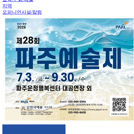
지역
오피니언
사설/칼럼