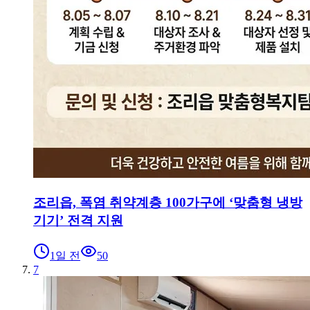
조리읍, 폭염 취약계층 100가구에 ‘맞춤형 냉방
기기’ 전격 지원
1일 전
50
7