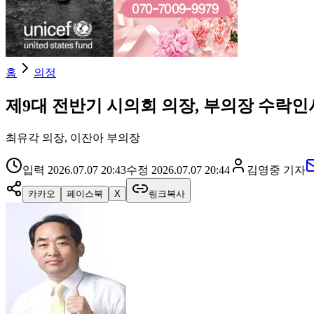
홈
의정
제9대 전반기 시의회 의장, 부의장 수락인
최유각 의장, 이잔아 부의장
입력
2026.07.07 20:43
수정
2026.07.07 20:44
김영중
기자
카카오
페이스북
X
링크복사