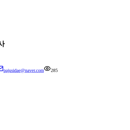
사
pajusidae@naver.com
285