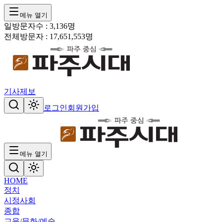
메뉴 열기
일방문자수 :
3,136
명
전체방문자 :
17,651,553
명
기사제보
로그인
회원가입
메뉴 열기
HOME
정치
시정
사회
종합
교육/문화/예술