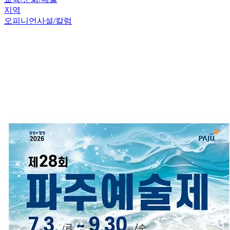
지역
오피니언
사설/칼럼