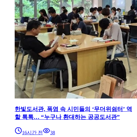
한빛도서관, 폭염 속 시민들의 ‘무더위쉼터’ 역
할 톡톡… “누구나 환대하는 공공도서관”
16시간 전
38