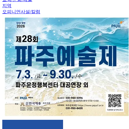
지역
오피니언
사설/칼럼