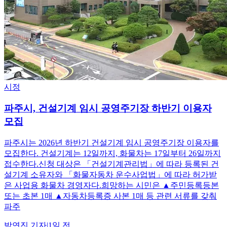
시정
파주시, 건설기계 임시 공영주기장 하반기 이용자
모집
파주시는 2026년 하반기 건설기계 임시 공영주기장 이용자를
모집한다. 건설기계는 12일까지, 화물차는 17일부터 26일까지
접수한다.신청 대상은 「건설기계관리법」에 따라 등록된 건
설기계 소유자와 「화물자동차 운수사업법」에 따라 허가받
은 사업용 화물차 경영자다.희망하는 시민은 ▲주민등록등본
또는 초본 1매 ▲자동차등록증 사본 1매 등 관련 서류를 갖춰
파주
박연진
기자
|
1일 전