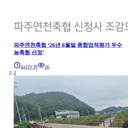
파주연천축협 ‘26년 6월말 종합업적평가 우수
농축협 선정’
4시간 전
26
2