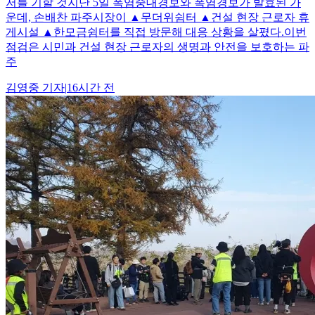
저를 기할 것지난 5일 폭염중대경보와 폭염경보가 발효된 가
운데, 손배찬 파주시장이 ▲무더위쉼터 ▲건설 현장 근로자 휴
게시설 ▲한모금쉼터를 직접 방문해 대응 상황을 살폈다.이번
점검은 시민과 건설 현장 근로자의 생명과 안전을 보호하는 파
주
김영중
기자
|
16시간 전