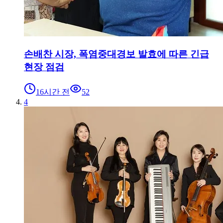
손배찬 시장, 폭염중대경보 발효에 따른 긴급
현장 점검
16시간 전
52
4