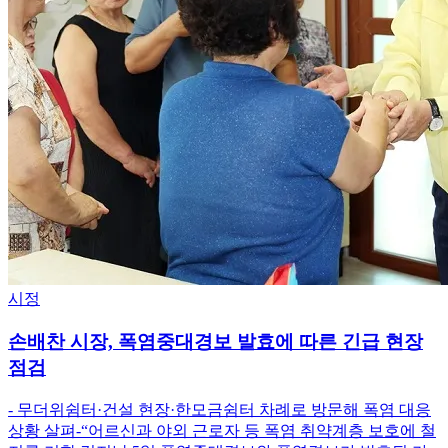
시정
손배찬 시장, 폭염중대경보 발효에 따른 긴급 현장
점검
- 무더위쉼터·건설 현장·한모금쉼터 차례로 방문해 폭염 대응
상황 살펴-“어르신과 야외 근로자 등 폭염 취약계층 보호에 철