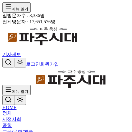
메뉴 열기
일방문자수 :
3,336
명
전체방문자 :
17,651,576
명
기사제보
로그인
회원가입
메뉴 열기
HOME
정치
시정
사회
종합
교육/문화/예술