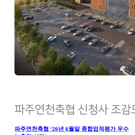
파주연천축협 ‘26년 6월말 종합업적평가 우수