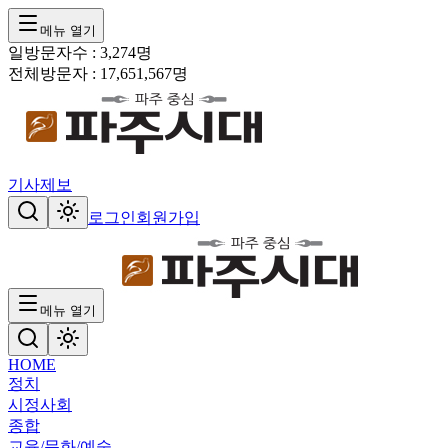
메뉴 열기
일방문자수 :
3,274
명
전체방문자 :
17,651,567
명
기사제보
로그인
회원가입
메뉴 열기
HOME
정치
시정
사회
종합
교육/문화/예술