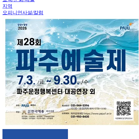
지역
오피니언
사설/칼럼