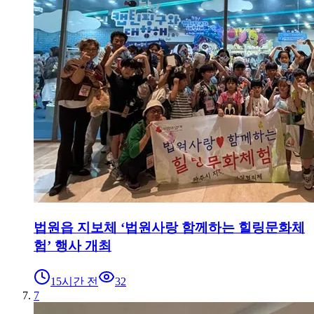
법원읍 지보체 ‘법원사랑 함께하는 힐링문화체
험’ 행사 개최
15시간 전
32
7