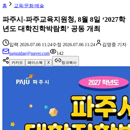
홈
교육/문화/예술
파주시-파주교육지원청, 8월 8일 ‘2027학
년도 대학진학박람회’ 공동 개최
입력
2026.07.06 11:24
수정
2026.07.06 11:24
김영중
기자
pajusidae@naver.com
142
카카오
페이스북
X
링크복사