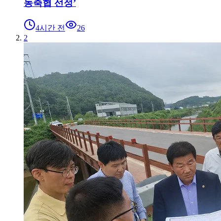
농축협 선정’
4시간 전
26
2