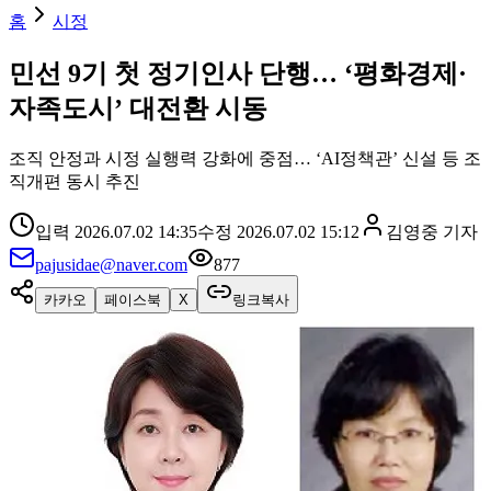
홈
시정
민선 9기 첫 정기인사 단행… ‘평화경제·
자족도시’ 대전환 시동
조직 안정과 시정 실행력 강화에 중점… ‘AI정책관’ 신설 등 조
직개편 동시 추진
입력
2026.07.02 14:35
수정
2026.07.02 15:12
김영중
기자
pajusidae@naver.com
877
카카오
페이스북
X
링크복사