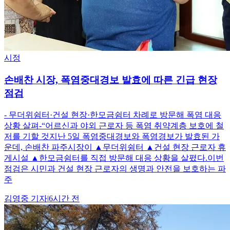
시정
손배찬 시장, 폭염중대경보 발효에 따른 긴급 현장
점검
- 무더위쉼터·건설 현장·한모금쉼터 차례로 방문해 폭염 대응
상황 살펴-“어르신과 야외 근로자 등 폭염 취약계층 보호에 철
저를 기할 것지난 5일 폭염중대경보와 폭염경보가 발효된 가
운데, 손배찬 파주시장이 ▲무더위쉼터 ▲건설 현장 근로자 휴
게시설 ▲한모금쉼터를 직접 방문해 대응 상황을 살폈다.이번
점검은 시민과 건설 현장 근로자의 생명과 안전을 보호하는 파
주
김영중
기자
|
6시간 전