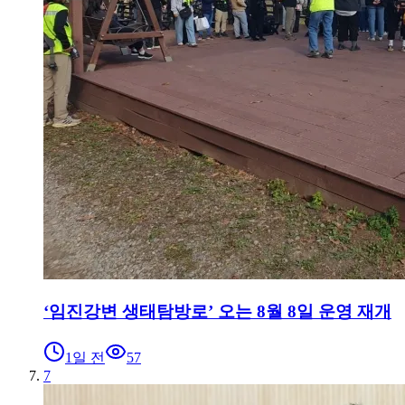
‘임진강변 생태탐방로’ 오는 8월 8일 운영 재개
1일 전
57
7