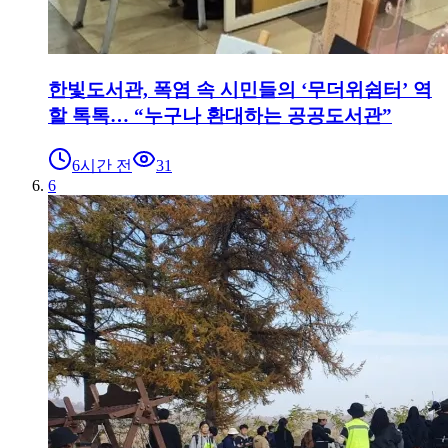
한빛도서관, 폭염 속 시민들의 ‘무더위쉼터’ 역
할 톡톡… “누구나 환대하는 공공도서관”
6시간 전
31
6