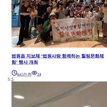
법원읍 지보체 ‘법원사랑 함께하는 힐링문화체
험’ 행사 개최
6시간 전
24
5