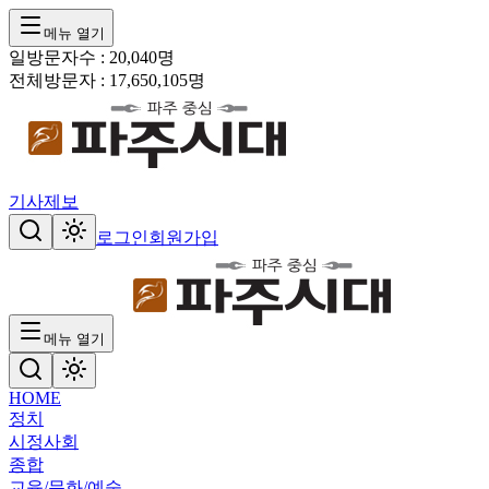
메뉴 열기
일방문자수 :
20,040
명
전체방문자 :
17,650,105
명
기사제보
로그인
회원가입
메뉴 열기
HOME
정치
시정
사회
종합
교육/문화/예술