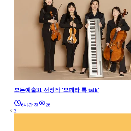
모든예술31 선정작 '오페라 톡 talk'
6시간 전
26
3