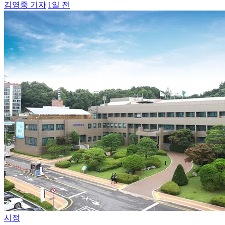
김영중
기자
|
1일 전
시정