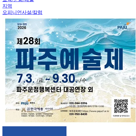
지역
오피니언
사설/칼럼