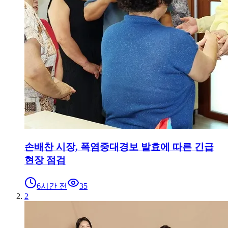
손배찬 시장, 폭염중대경보 발효에 따른 긴급
현장 점검
6시간 전
35
2