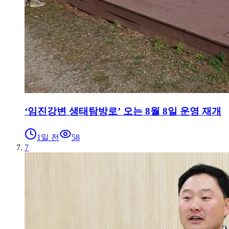
‘임진강변 생태탐방로’ 오는 8월 8일 운영 재개
1일 전
58
7