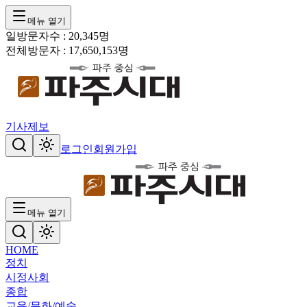
메뉴 열기
일방문자수 :
20,345
명
전체방문자 :
17,650,153
명
기사제보
로그인
회원가입
메뉴 열기
HOME
정치
시정
사회
종합
교육/문화/예술