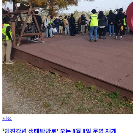
시정
‘임진강변 생태탐방로’ 오는 8월 8일 운영 재개