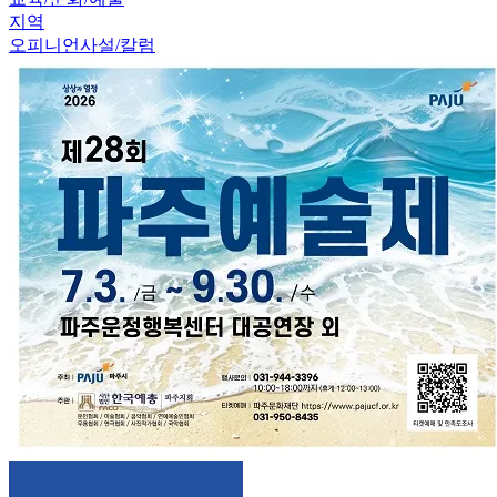
지역
오피니언
사설/칼럼