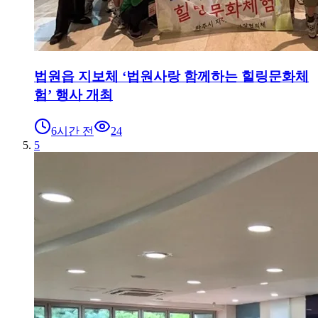
법원읍 지보체 ‘법원사랑 함께하는 힐링문화체
험’ 행사 개최
6시간 전
24
5