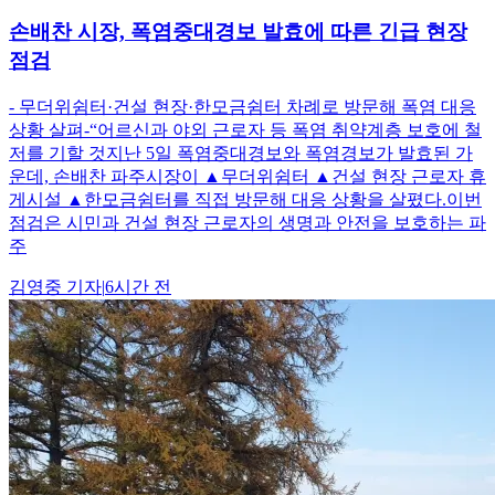
손배찬 시장, 폭염중대경보 발효에 따른 긴급 현장
점검
- 무더위쉼터·건설 현장·한모금쉼터 차례로 방문해 폭염 대응
상황 살펴-“어르신과 야외 근로자 등 폭염 취약계층 보호에 철
저를 기할 것지난 5일 폭염중대경보와 폭염경보가 발효된 가
운데, 손배찬 파주시장이 ▲무더위쉼터 ▲건설 현장 근로자 휴
게시설 ▲한모금쉼터를 직접 방문해 대응 상황을 살폈다.이번
점검은 시민과 건설 현장 근로자의 생명과 안전을 보호하는 파
주
김영중
기자
|
6시간 전