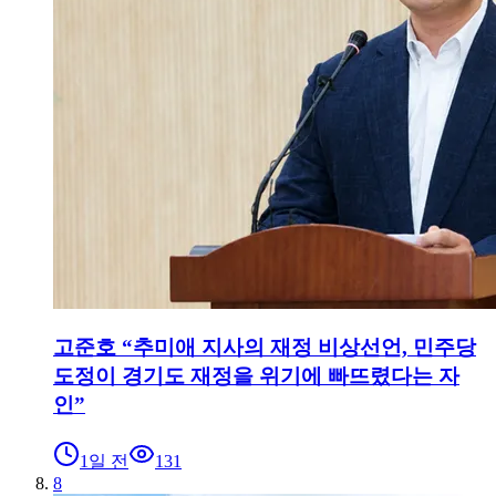
고준호 “추미애 지사의 재정 비상선언, 민주당
도정이 경기도 재정을 위기에 빠뜨렸다는 자
인”
1일 전
131
8