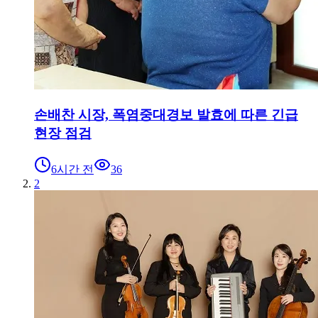
손배찬 시장, 폭염중대경보 발효에 따른 긴급
현장 점검
6시간 전
36
2