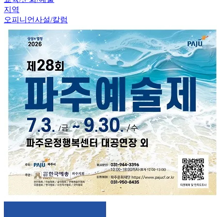
지역
오피니언
사설/칼럼