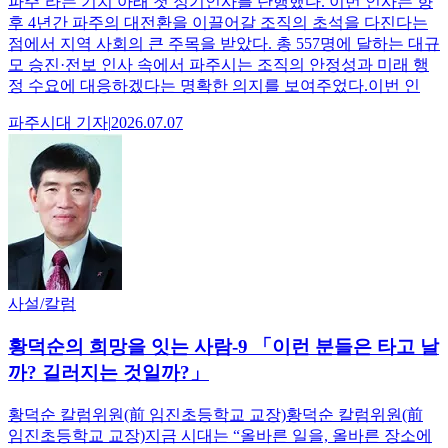
파주’라는 기치 아래 첫 정기인사를 단행했다. 이번 인사는 향
후 4년간 파주의 대전환을 이끌어갈 조직의 초석을 다진다는
점에서 지역 사회의 큰 주목을 받았다. 총 557명에 달하는 대규
모 승진·전보 인사 속에서 파주시는 조직의 안정성과 미래 행
정 수요에 대응하겠다는 명확한 의지를 보여주었다.이번 인
파주시대
기자
|
2026.07.07
사설/칼럼
황덕순의 희망을 잇는 사람-9 「이런 분들은 타고 날
까? 길러지는 것일까?」
황덕순 칼럼위원(前 임진초등학교 교장)황덕순 칼럼위원(前
임진초등학교 교장)지금 시대는 “올바른 일을, 올바른 장소에