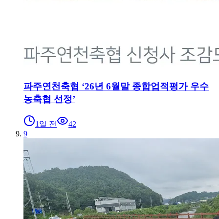
파주연천축협 ‘26년 6월말 종합업적평가 우수
농축협 선정’
1일 전
42
9