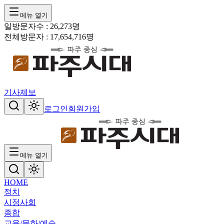
메뉴 열기
일방문자수 :
26,273
명
전체방문자 :
17,654,716
명
기사제보
로그인
회원가입
메뉴 열기
HOME
정치
시정
사회
종합
교육/문화/예술