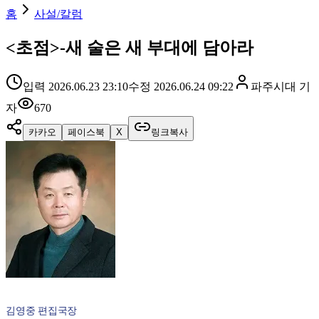
홈
사설/칼럼
<초점>-새 술은 새 부대에 담아라
입력
2026.06.23 23:10
수정
2026.06.24 09:22
파주시대
기
자
670
카카오
페이스북
X
링크복사
김영중 편집국장