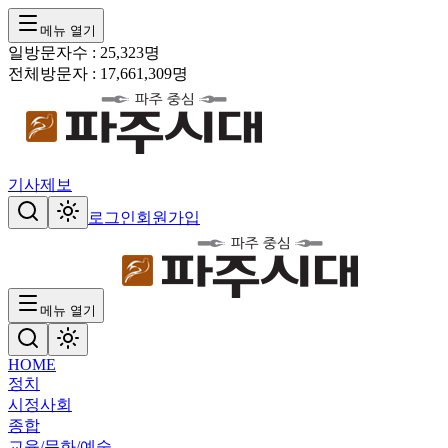
메뉴 열기
일방문자수 :
25,323
명
전체방문자 :
17,661,309
명
기사제보
로그인
회원가입
메뉴 열기
HOME
정치
시정
사회
종합
교육/문화/예술