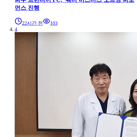
먼스 진행
22시간 전
103
4