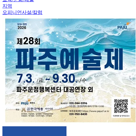
지역
오피니언
사설/칼럼