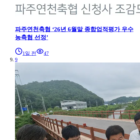
파주연천축협 ‘26년 6월말 종합업적평가 우수
농축협 선정’
1일 전
47
9