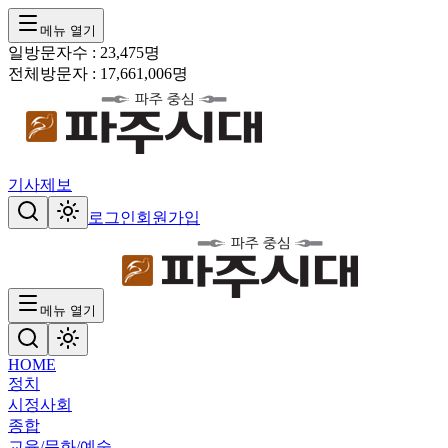
메뉴 열기
일방문자수 :
23,475
명
전체방문자 :
17,661,006
명
기사제보
로그인
회원가입
메뉴 열기
HOME
정치
시정
사회
종합
교육/문화/예술