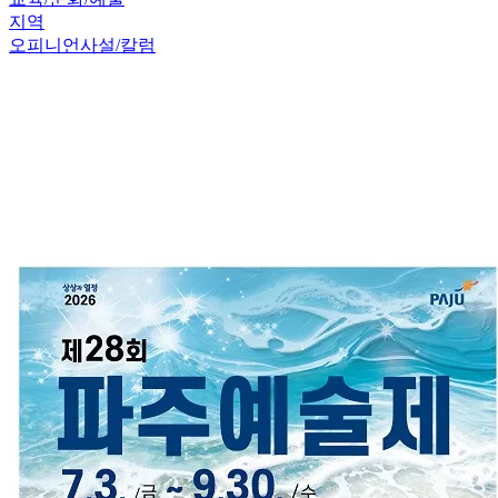
지역
오피니언
사설/칼럼