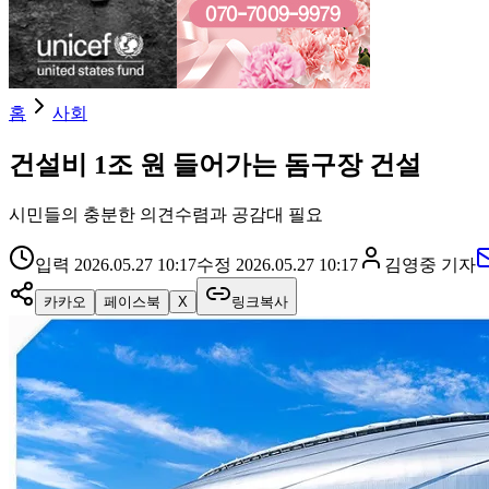
홈
사회
건설비 1조 원 들어가는 돔구장 건설
시민들의 충분한 의견수렴과 공감대 필요
입력
2026.05.27 10:17
수정
2026.05.27 10:17
김영중
기자
카카오
페이스북
X
링크복사