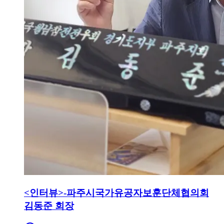
<인터뷰>-파주시국가유공자보훈단체협의회
김동준 회장