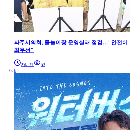
파주시의회, 물놀이장 운영실태 점검…"안전이
최우선"
2일 전
53
6