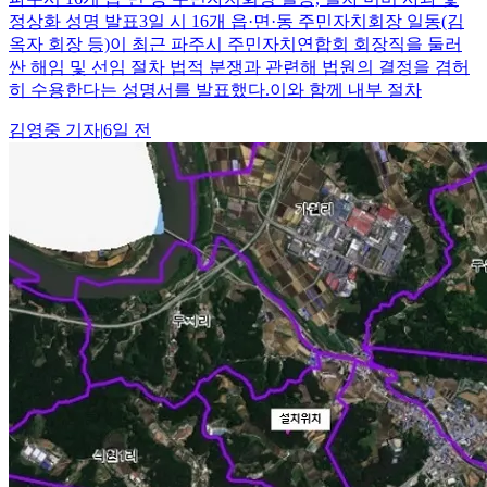
정상화 성명 발표3일 시 16개 읍·면·동 주민자치회장 일동(김
옥자 회장 등)이 최근 파주시 주민자치연합회 회장직을 둘러
싼 해임 및 선임 절차 법적 분쟁과 관련해 법원의 결정을 겸허
히 수용한다는 성명서를 발표했다.이와 함께 내부 절차
김영중
기자
|
6일 전