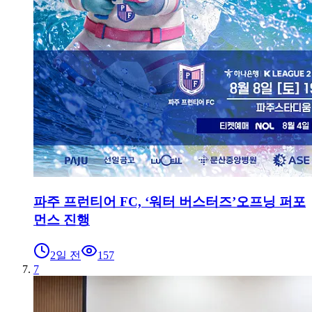
파주 프런티어 FC, ‘워터 버스터즈’오프닝 퍼포
먼스 진행
2일 전
157
7