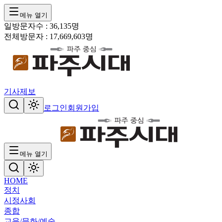
메뉴 열기
일방문자수 :
36,135
명
전체방문자 :
17,669,603
명
기사제보
로그인
회원가입
메뉴 열기
HOME
정치
시정
사회
종합
교육/문화/예술