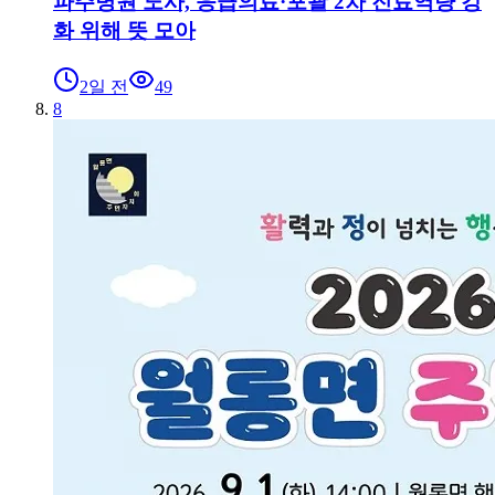
파주병원 노사, 응급의료·포괄 2차 진료역량 강
화 위해 뜻 모아
2일 전
49
8