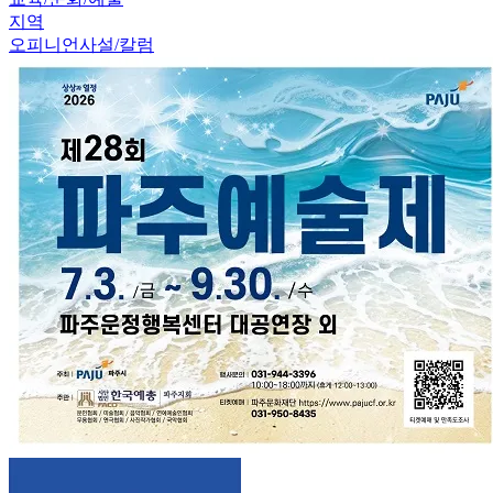
지역
오피니언
사설/칼럼