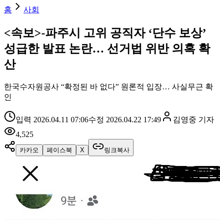
홈
사회
<속보>-파주시 고위 공직자 ‘단수 보상’
성급한 발표 논란… 선거법 위반 의혹 확
산
한국수자원공사 “확정된 바 없다” 원론적 입장… 사실무근 확
인
입력
2026.04.11 07:06
수정
2026.04.22 17:49
김영중
기자
4,525
카카오
페이스북
X
링크복사