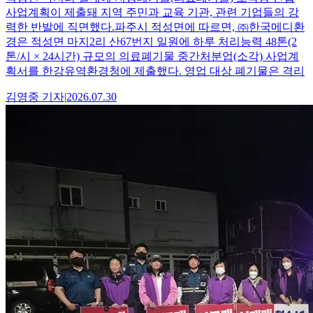
사업계획이 제출돼 지역 주민과 교육 기관, 관련 기업들의 강
력한 반발에 직면했다.파주시 적성면에 따르면, ㈜한국메디환
경은 적성면 마지2리 산67번지 일원에 하루 처리능력 48톤(2
톤/시 × 24시간) 규모의 의료폐기물 중간처분업(소각) 사업계
획서를 한강유역환경청에 제출했다. 영업 대상 폐기물은 격리
김영중
기자
|
2026.07.30