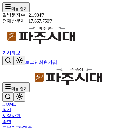
메뉴 열기
일방문자수 :
21,984
명
전체방문자 :
17,667,750
명
기사제보
로그인
회원가입
메뉴 열기
HOME
정치
시정
사회
종합
교육/문화/예술