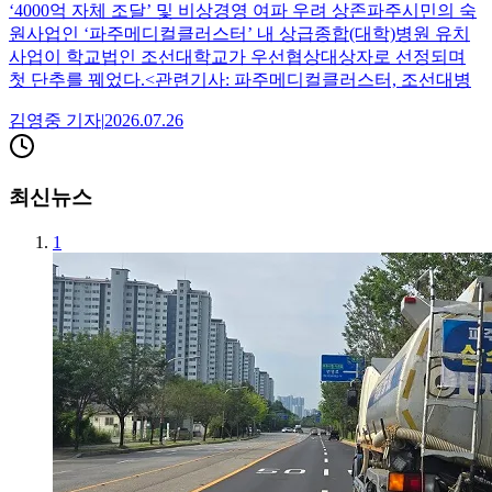
‘4000억 자체 조달’ 및 비상경영 여파 우려 상존파주시민의 숙
원사업인 ‘파주메디컬클러스터’ 내 상급종합(대학)병원 유치
사업이 학교법인 조선대학교가 우선협상대상자로 선정되며
첫 단추를 꿰었다.<관련기사: 파주메디컬클러스터, 조선대병
김영중
기자
|
2026.07.26
최신뉴스
1