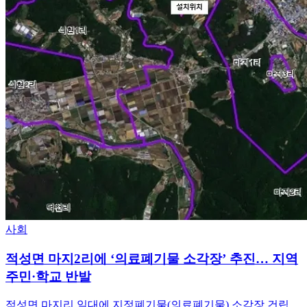
사회
적성면 마지2리에 ‘의료폐기물 소각장’ 추진… 지역
주민·학교 반발
적성면 마지리 일대에 지정폐기물(의료폐기물) 소각장 건립