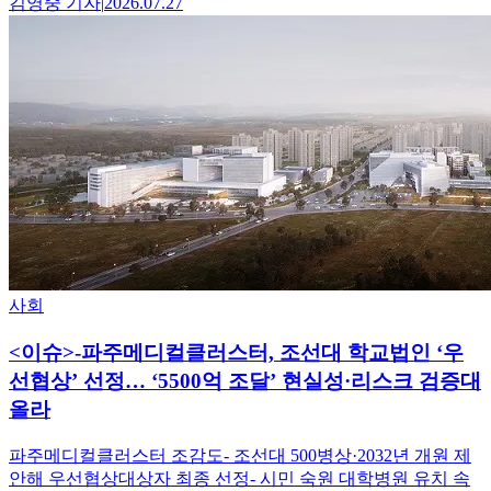
김영중
기자
|
2026.07.27
사회
<이슈>-파주메디컬클러스터, 조선대 학교법인 ‘우
선협상’ 선정… ‘5500억 조달’ 현실성·리스크 검증대
올라
파주메디컬클러스터 조감도- 조선대 500병상·2032년 개원 제
안해 우선협상대상자 최종 선정- 시민 숙원 대학병원 유치 속