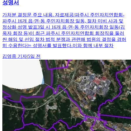
성명서
가처분 결정문 주요 내용. 자료제공/파주시 주민자치연합회-
파주시 16개 읍·면·동 주민자치회장 일동, 절차 미비 사과 및
정상화 성명 발표3일 시 16개 읍·면·동 주민자치회장 일동(김
옥자 회장 등)이 최근 파주시 주민자치연합회 회장직을 둘러
싼 해임 및 선임 절차 법적 분쟁과 관련해 법원의 결정을 겸허
히 수용한다는 성명서를 발표했다.이와 함께 내부 절차
김영중
기자
|
5일 전