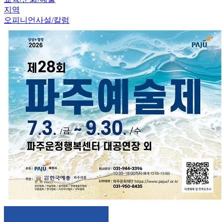
지역
오피니언
사설/칼럼