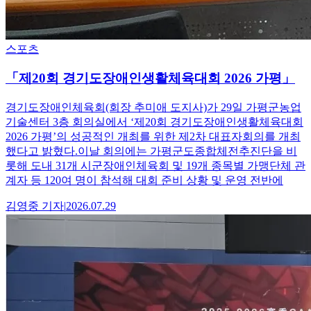
스포츠
「제20회 경기도장애인생활체육대회 2026 가평」
경기도장애인체육회(회장 추미애 도지사)가 29일 가평군농업
기술센터 3층 회의실에서 ‘제20회 경기도장애인생활체육대회
2026 가평’의 성공적인 개최를 위한 제2차 대표자회의를 개최
했다고 밝혔다.이날 회의에는 가평군도종합체전추진단을 비
롯해 도내 31개 시군장애인체육회 및 19개 종목별 가맹단체 관
계자 등 120여 명이 참석해 대회 준비 상황 및 운영 전반에
김영중
기자
|
2026.07.29