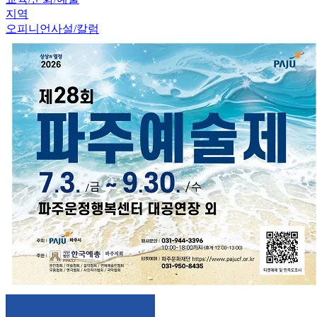
지역
오피니언
사설/칼럼