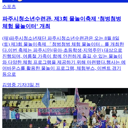
스포츠
파주시청소년수련관, 제3회 물놀이축제 ‘첨벙첨벙
체험 물놀이터’ 개최
(재)파주시청소년재단 파주시청소년수련관은 오는 8월 8일
(토) 제3회 물놀이축제 「첨벙첨벙 체험 물놀이터」를 개최한
다.이번 축제는 파주시민(유아·초등학생·지역주민) 대상으로
진행되며, 여름철 가족이 함께 안전하게 즐길 수 있는 물놀이
와 다양한 체험 프로그램을 제공하기 위해 마련됐다.행사는 에
어바운스를 활용한 물놀이 프로그램, 체험부스, 이벤트 경기
등으로
김영중
기자
|
3일 전