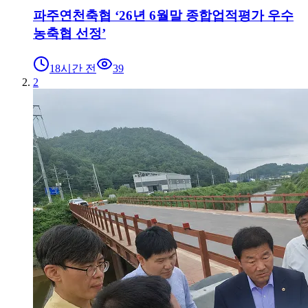
파주연천축협 ‘26년 6월말 종합업적평가 우수
농축협 선정’
18시간 전
39
2