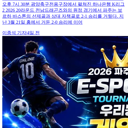
오후 7시 30분 광양축구전용구장에서 펼쳐진 하나은행 K리그
2 2026 20라운드 전남드래곤즈와의 원정 경기에서 파주는 보
르하 바스톤의 선제골과 상대 자책골로 2-1 승리를 거뒀다. 지
난 3월 21일 홈에서 거둔 2-0 승리에 이어
이종석
기자
|
4일 전