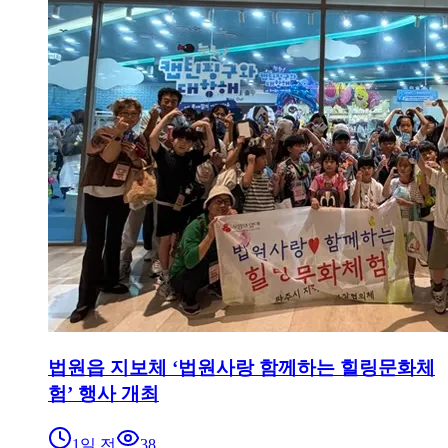
법원읍 지보체 ‘법원사랑 함께하는 힐링문화체
험’ 행사 개최
1일 전
38