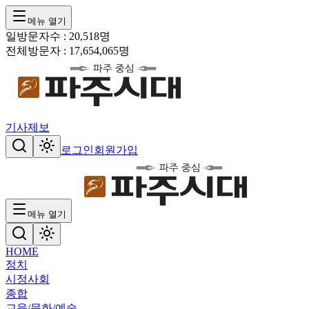
메뉴 열기
일방문자수 :
20,518
명
전체방문자 :
17,654,065
명
기사제보
로그인
회원가입
메뉴 열기
HOME
정치
시정
사회
종합
교육/문화/예술