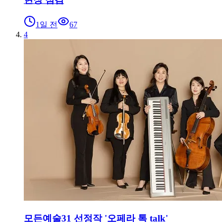
1일 전
67
4
모든예술31 선정작 '오페라 톡 talk'