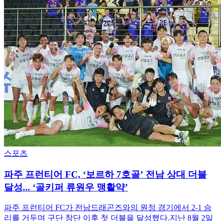
스포츠
파주 프런티어 FC, ‘보르하 7호골’ 전남 상대 더블
달성... ‘골키퍼 류원우 맹활약’
파주 프런티어 FC가 전남드래곤즈와의 원정 경기에서 2-1 승
리를 거두며 구단 창단 이후 첫 더블을 달성했다.지난 8월 2일