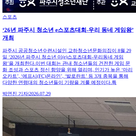
스포츠
‘26년 파주시 청소년 e스포츠대회-우리 동네 게임왕’
개최
파주시 공공청소년수련시설인 교하청소년문화의집이 8월 29
일 ‘2026년 파주시 청소년 이(e)스포츠대회-우리동네 게임
왕’을 개최한다.이번 대회는 관내 청소년들의 건전한 게임 문
화 조성과 스포츠 정신 함양을 위해 열리며, 인기가 높은 ‘마리
오카트’, ‘에프시(FC)온라인’, ‘발로란트’ 등 3개 종목을 통해
다양한 연령대의 청소년들이 기량을 겨룰 예정이다.특
박연진
기자
|
2026.07.29