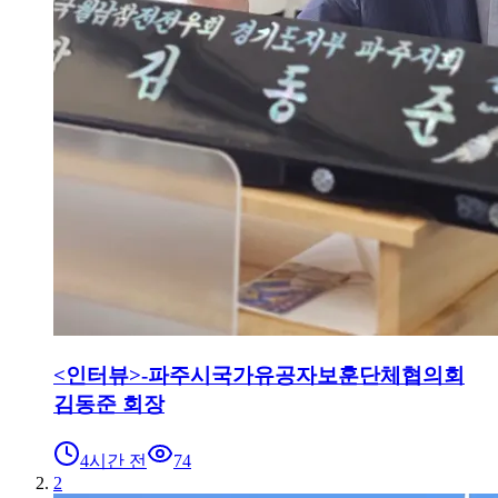
<인터뷰>-파주시국가유공자보훈단체협의회
김동준 회장
4시간 전
74
2