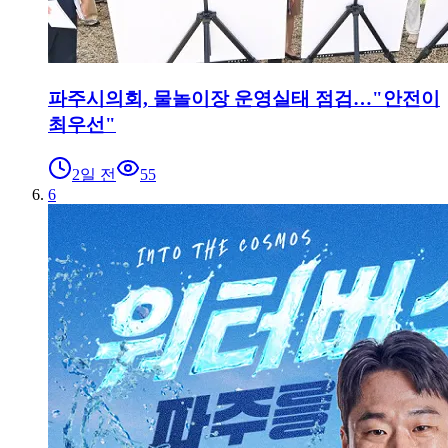
파주시의회, 물놀이장 운영실태 점검…"안전이
최우선"
2일 전
55
6