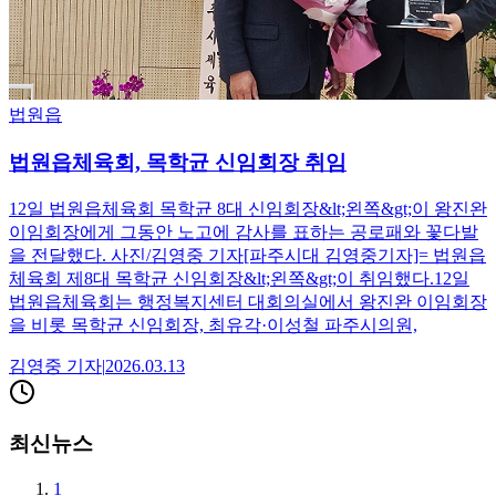
법원읍
법원읍체육회, 목학균 신임회장 취임
12일 법원읍체육회 목학균 8대 신임회장&lt;왼쪽&gt;이 왕진완
이임회장에게 그동안 노고에 감사를 표하는 공로패와 꽃다발
을 전달했다. 사진/김영중 기자[파주시대 김영중기자]= 법원읍
체육회 제8대 목학균 신임회장&lt;왼쪽&gt;이 취임했다.12일
법원읍체육회는 행정복지센터 대회의실에서 왕진완 이임회장
을 비롯 목학균 신임회장, 최유각·이성철 파주시의원,
김영중
기자
|
2026.03.13
최신뉴스
1