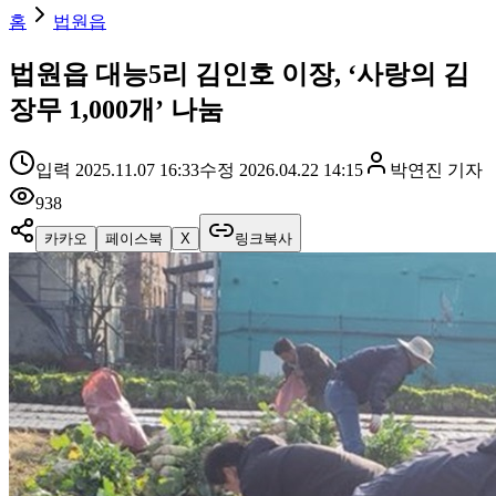
홈
법원읍
법원읍 대능5리 김인호 이장, ‘사랑의 김
장무 1,000개’ 나눔
입력
2025.11.07 16:33
수정
2026.04.22 14:15
박연진
기자
938
카카오
페이스북
X
링크복사