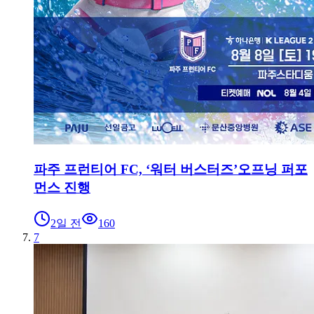
파주 프런티어 FC, ‘워터 버스터즈’오프닝 퍼포
먼스 진행
2일 전
160
7