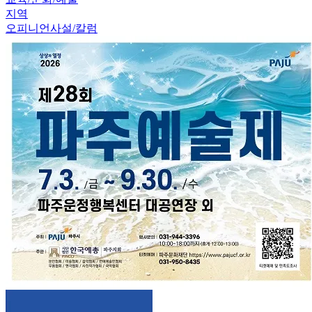
지역
오피니언
사설/칼럼