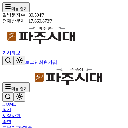
메뉴 열기
일방문자수 :
39,594
명
전체방문자 :
17,669,873
명
기사제보
로그인
회원가입
메뉴 열기
HOME
정치
시정
사회
종합
교육/문화/예술