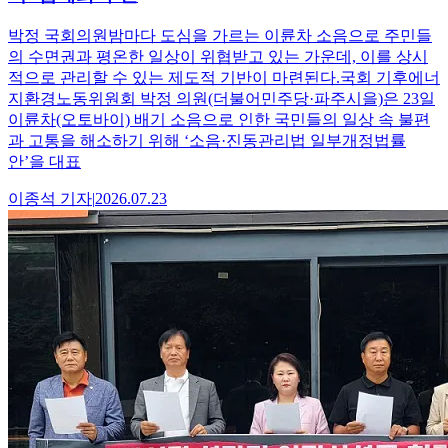
박정 국회의원밤마다 도심을 가르는 이륜차 소음으로 주민들
의 수면권과 평온한 일상이 위협받고 있는 가운데, 이를 상시
적으로 관리할 수 있는 제도적 기반이 마련된다.국회 기후에너
지환경노동위원회 박정 의원(더불어민주당·파주시을)은 23일
이륜차(오토바이) 배기 소음으로 인한 국민들의 일상 속 불편
과 고통을 해소하기 위해 ‘소음·진동관리법 일부개정법률
안’을 대표
이종석
기자
|
2026.07.23