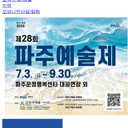
지역
오피니언
사설/칼럼