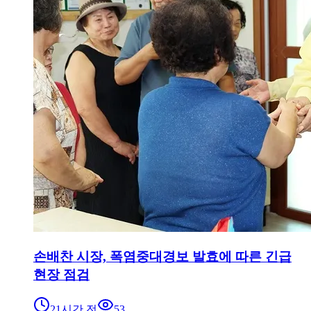
손배찬 시장, 폭염중대경보 발효에 따른 긴급
현장 점검
21시간 전
53