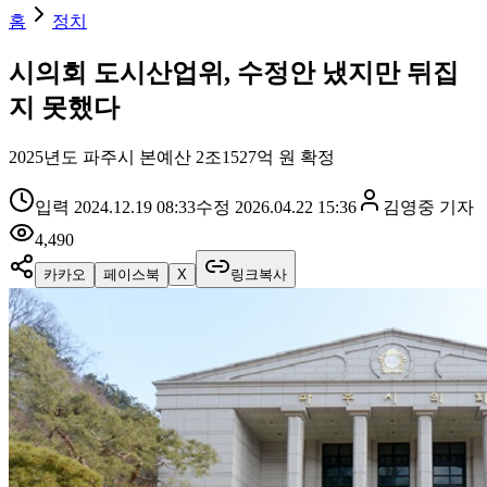
홈
정치
시의회 도시산업위, 수정안 냈지만 뒤집
지 못했다
2025년도 파주시 본예산 2조1527억 원 확정
입력
2024.12.19 08:33
수정
2026.04.22 15:36
김영중
기자
4,490
카카오
페이스북
X
링크복사