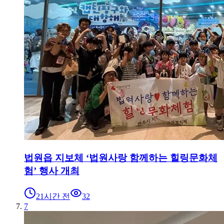
법원읍 지보체 ‘법원사랑 함께하는 힐링문화체
험’ 행사 개최
21시간 전
32
7