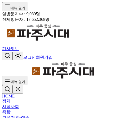
메뉴 열기
일방문자수 :
9,089
명
전체방문자 :
17,652,368
명
기사제보
로그인
회원가입
메뉴 열기
HOME
정치
시정
사회
종합
교육/문화/예술