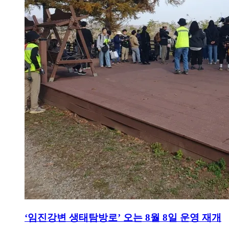
‘임진강변 생태탐방로’ 오는 8월 8일 운영 재개