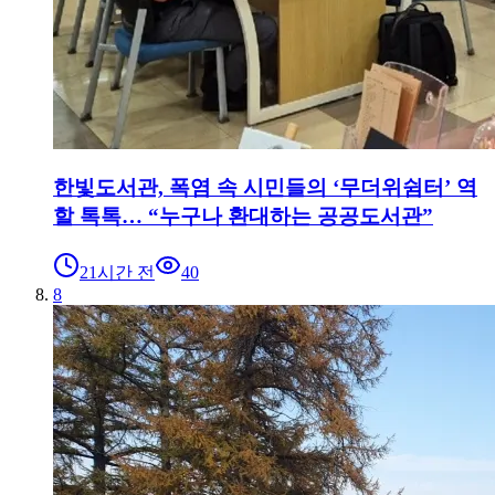
한빛도서관, 폭염 속 시민들의 ‘무더위쉼터’ 역
할 톡톡… “누구나 환대하는 공공도서관”
21시간 전
40
8