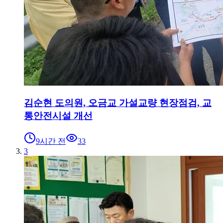
김순현 도의원, 오금교 가설교량 현장점검, 교
통안전시설 개선
9시간 전
33
3