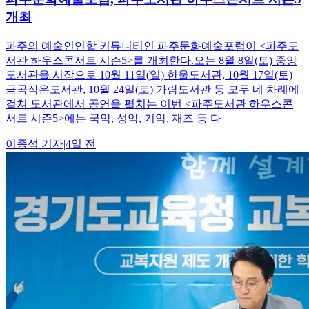
개최
파주의 예술인연합 커뮤니티인 파주문화예술포럼이 <파주도
서관 하우스콘서트 시즌5>를 개최한다.오는 8월 8일(토) 중앙
도서관을 시작으로 10월 11일(일) 한울도서관, 10월 17일(토)
금곡작은도서관, 10월 24일(토) 가람도서관 등 모두 네 차례에
걸쳐 도서관에서 공연을 펼치는 이번 <파주도서관 하우스콘
서트 시즌5>에는 국악, 성악, 기악, 재즈 등 다
이종석
기자
|
4일 전