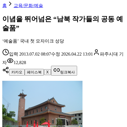
홈
교육/문화/예술
이념을 뛰어넘은 “남북 작가들의 공동 예
술품”
‘예술품’ 국내 첫 모자이크 성당
입력
2013.07.02 08:07
수정
2026.04.22 13:01
파주시대
기
자
12,828
카카오
페이스북
X
링크복사