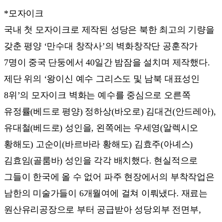
*모자이크
국내 첫 모자이크로 제작된 성당은 북한 최고의 기량을
갖춘 평양 ‘만수대 창작사’의 벽화창작단 공훈작가
7명이 중국 단둥에서 40일간 밤잠을 설치며 제작했다.
제단 위의 ‘왕이신 예수 그리스도 및 남북 대표성인
8위’의 모자이크 벽화는 예수를 중심으로 오른쪽
유정률(베드로 평양) 정하상(바오로) 김대건(안드레아),
유대철(베드로) 성인을, 왼쪽에는 우세영(알렉시오
황해도) 고순이(바르바라 황해도) 김효주(아녜스)
김효임(골룸바) 성인을 각각 배치했다. 현실적으로
그들이 한국에 올 수 없어 파주 현장에서의 부착작업은
남한의 미술가들이 6개월여에 걸쳐 이뤄냈다. 재료는
원산유리공장으로 부터 공급받아 성당외부 전면부,