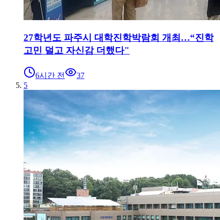
27학년도 파주시 대학진학박람회 개최…“진학
고민 덜고 자신감 더했다"
6시간 전
37
5