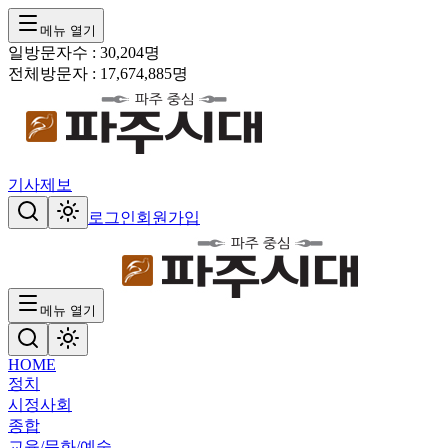
메뉴 열기
일방문자수 :
30,204
명
전체방문자 :
17,674,885
명
기사제보
로그인
회원가입
메뉴 열기
HOME
정치
시정
사회
종합
교육/문화/예술