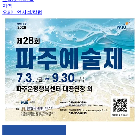
지역
오피니언
사설/칼럼