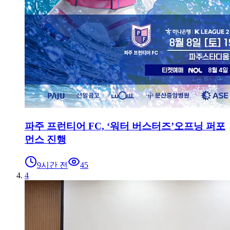
파주 프런티어 FC, ‘워터 버스터즈’오프닝 퍼포
먼스 진행
9시간 전
45
4