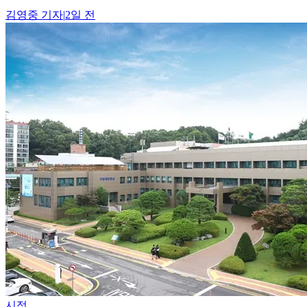
김영중
기자
|
2일 전
시정