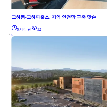
교하동-교하파출소, 지역 안전망 구축 맞손
9시간 전
32
8