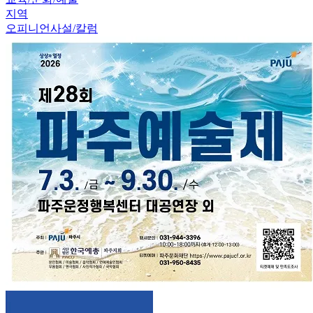
지역
오피니언
사설/칼럼