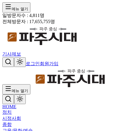
메뉴 열기
일방문자수 :
4,811
명
전체방문자 :
17,655,755
명
기사제보
로그인
회원가입
메뉴 열기
HOME
정치
시정
사회
종합
교육/문화/예술