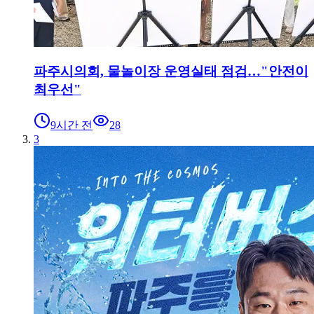
파주시의회, 물놀이장 운영실태 점검…"안전이
최우선"
9시간 전
28
3