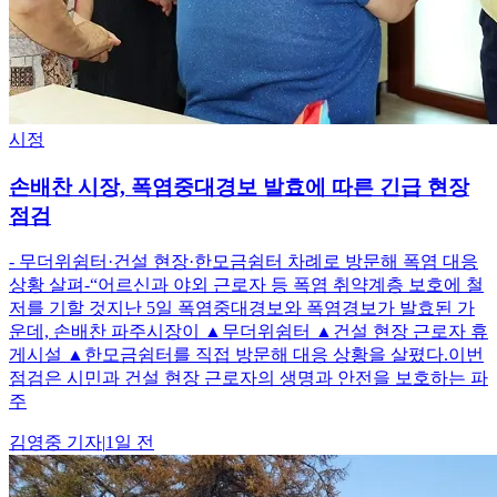
시정
손배찬 시장, 폭염중대경보 발효에 따른 긴급 현장
점검
- 무더위쉼터·건설 현장·한모금쉼터 차례로 방문해 폭염 대응
상황 살펴-“어르신과 야외 근로자 등 폭염 취약계층 보호에 철
저를 기할 것지난 5일 폭염중대경보와 폭염경보가 발효된 가
운데, 손배찬 파주시장이 ▲무더위쉼터 ▲건설 현장 근로자 휴
게시설 ▲한모금쉼터를 직접 방문해 대응 상황을 살폈다.이번
점검은 시민과 건설 현장 근로자의 생명과 안전을 보호하는 파
주
김영중
기자
|
1일 전